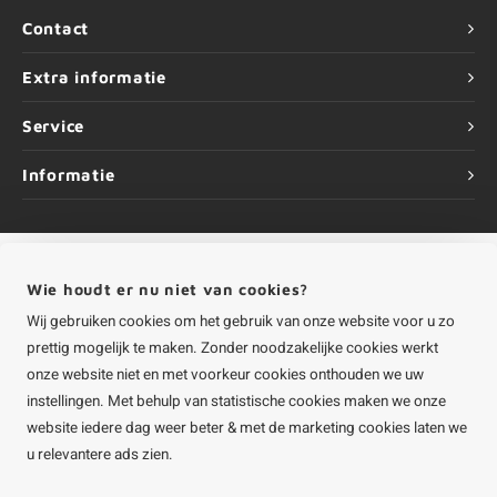
Contact
Extra informatie
Service
Informatie
Wie houdt er nu niet van cookies?
©
Copyright
2026 HOUTvakman.be | HOUTvakman.be is onderdeel van
Roca
Online BV
Wij gebruiken cookies om het gebruik van onze website voor u zo
prettig mogelijk te maken. Zonder noodzakelijke cookies werkt
onze website niet en met voorkeur cookies onthouden we uw
instellingen. Met behulp van statistische cookies maken we onze
website iedere dag weer beter & met de marketing cookies laten we
u relevantere ads zien.