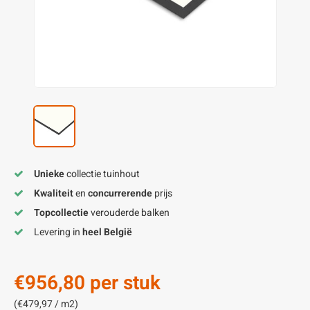
enen
felpoten
V
O
A
Z
P
H
utcomposiet
H
A
V
aatmateriaal
H
H
H
Unieke
collectie tuinhout
Kwaliteit
en
concurrerende
prijs
Topcollectie
verouderde balken
Levering in
heel België
€956,80
per stuk
(€479,97 / m2)