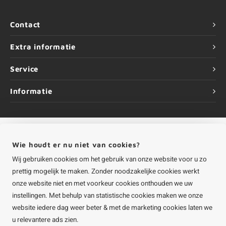
Contact
Extra informatie
Service
Informatie
Wie houdt er nu niet van cookies?
©
Copyright
2026 HOUTvakman.be | HOUTvakman.be is onderdeel van
Roca
Online BV
Wij gebruiken cookies om het gebruik van onze website voor u zo
prettig mogelijk te maken. Zonder noodzakelijke cookies werkt
onze website niet en met voorkeur cookies onthouden we uw
instellingen. Met behulp van statistische cookies maken we onze
website iedere dag weer beter & met de marketing cookies laten we
u relevantere ads zien.