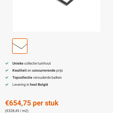
enen
felpoten
V
O
A
Z
P
H
utcomposiet
H
A
V
aatmateriaal
H
H
H
Unieke
collectie tuinhout
Kwaliteit
en
concurrerende
prijs
Topcollectie
verouderde balken
Levering in
heel België
€654,75
per stuk
(€328,45 / m2)