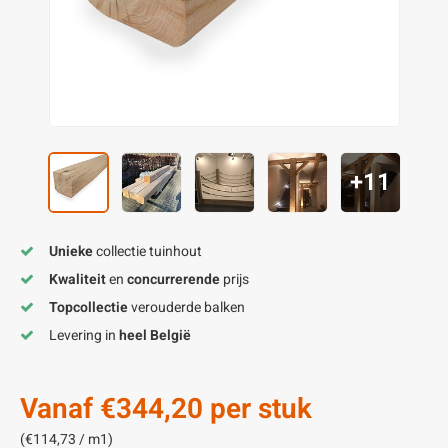
enen
felpoten
V
O
A
Z
P
H
utcomposiet
H
A
V
aatmateriaal
H
H
+11
H
Unieke
collectie tuinhout
Kwaliteit
en
concurrerende
prijs
Topcollectie
verouderde balken
Levering in
heel België
Vanaf
€344,20
per stuk
(€114,73 / m1)