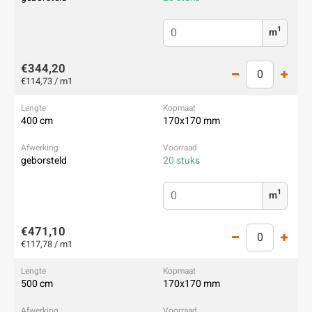
1
m
€344,20
€114,73 / m1
400 cm
170x170 mm
geborsteld
20 stuks
1
m
€471,10
€117,78 / m1
500 cm
170x170 mm