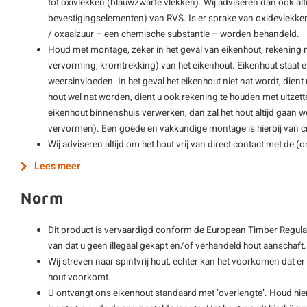
tot oxivlekken (blauwzwarte vlekken). Wij adviseren dan ook al
bevestigingselementen) van RVS. Is er sprake van oxidevlekk
/ oxaalzuur – een chemische substantie – worden behandeld.
Houd met montage, zeker in het geval van eikenhout, rekening m
vervorming, kromtrekking) van het eikenhout. Eikenhout staat 
weersinvloeden. In het geval het eikenhout niet nat wordt, dien
hout wel nat worden, dient u ook rekening te houden met uitzet
eikenhout binnenshuis verwerken, dan zal het hout altijd gaan w
vervormen). Een goede en vakkundige montage is hierbij van cr
Wij adviseren altijd om het hout vrij van direct contact met de 
Lees meer
Norm
Dit product is vervaardigd conform de European Timber Regulat
van dat u geen illegaal gekapt en/of verhandeld hout aanschaft.
Wij streven naar spintvrij hout, echter kan het voorkomen dat er
hout voorkomt.
U ontvangt ons eikenhout standaard met ‘overlengte’. Houd hier