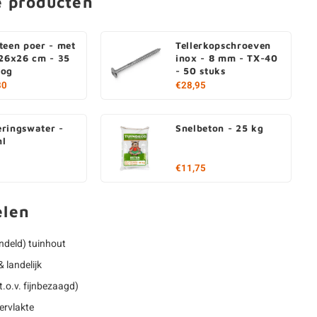
e producten
teen poer - met
Tellerkopschroeven
 26x26 cm - 35
inox - 8 mm - TX-40
oog
- 50 stuks
80
€28,95
ringswater -
Snelbeton - 25 kg
ml
€11,75
elen
deld) tuinhout
 landelijk
.o.v. fijnbezaagd)
ervlakte