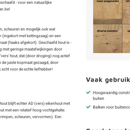
eschaafd - voor een natuurlijke
an.be!
ten, scheuren en mogelijk ook wat
en (ingekort met kettingzaag) en een
maat (haaks afgekort). Geschaafd hout is -
ning met geringe maatafwijkingen door
'vers' hout, dat (door droging) nog actief
in de juiste kopmaat gezaagd, door
 echt voor de echte liefhebber!
Vaak gebruik
Hoogwaardig constr
buiten
out blijft echter AD (vers) eikenhout met
Balken voor buitenco
ut met een relatief hoog vochtgehalte.
inkrimpen, scheuren, vervormen). Een