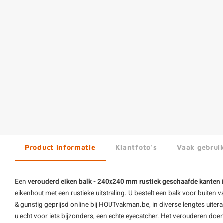
Product informatie
Klantfoto's
Vaak gebrui
Een
verouderd eiken balk - 240x240 mm rustiek geschaafde kanten
eikenhout met een rustieke uitstraling. U bestelt een balk voor buite
& gunstig geprijsd online bij HOUTvakman.be, in diverse lengtes uiter
u echt voor iets bijzonders, een echte eyecatcher. Het verouderen doen