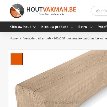
Kies uw hout
Kies uw product
Extra
Proef
Home
Verouderd eiken balk - 240x240 mm - rustiek geschaafde kante
Universele houtschroeven
Balkdragers
Tellerkopschroeven
Paalhouders
Gevelschroeven
Stelplaten
Vlonderschroeven
Hoekankers
Inox schroeven
Terrasdragers
Verzinkte schroeven
B-fix
Zwarte schroeven
PuraFix
Verbindingsstukken
Alle vijzen
Houten pennen