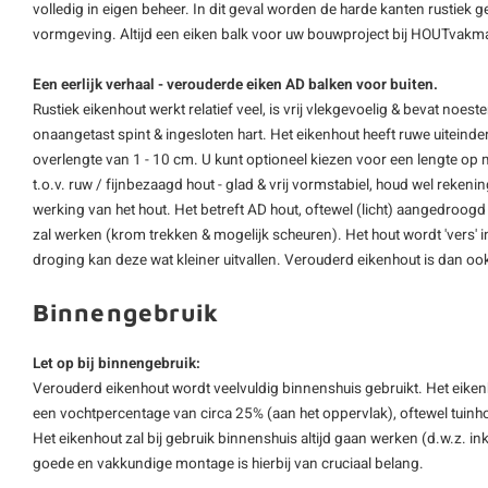
volledig in eigen beheer. In dit geval worden de harde kanten rustiek g
vormgeving. Altijd een
eiken balk
voor uw bouwproject bij HOUTvakm
Een eerlijk verhaal - verouderde eiken AD balken voor buiten.
Rustiek eikenhout werkt relatief veel, is vrij vlekgevoelig & bevat noes
onaangetast spint & ingesloten hart. Het eikenhout heeft ruwe uiteind
overlengte van 1 - 10 cm. U kunt optioneel kiezen voor een lengte op 
t.o.v. ruw / fijnbezaagd hout - glad & vrij vormstabiel, houd wel reke
werking van het hout. Het betreft AD hout, oftewel (licht) aangedroogd 
zal werken (krom trekken & mogelijk scheuren). Het hout wordt 'vers' 
droging kan deze wat kleiner uitvallen. Verouderd eikenhout is dan ook
Binnengebruik
Let op bij binnengebruik:
Verouderd eikenhout wordt veelvuldig binnenshuis gebruikt. Het eikenh
een vochtpercentage van circa 25% (aan het oppervlak), oftewel tuinho
Het eikenhout zal bij gebruik binnenshuis altijd gaan werken (d.w.z. 
goede en vakkundige montage is hierbij van cruciaal belang.