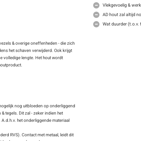
Vlekgevoelig & werkt
AD hout zal altijd 
Wat duurder (t.o.v.
vezels & overige oneffenheden - die zich
jdens het schaven verwijderd. Ook krijgt
e volledige lengte. Het hout wordt
 houtproduct.
- mogelijk nog uitbloeden op onderliggend
 tegels. Dit zal - zeker indien het
n. A.d.h.v. het onderliggende materiaal
nderd RVS). Contact met metaal, leidt dit