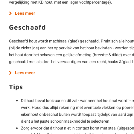
vergelijking met KD hout, met een lager vochtpercentage).
Lees meer
Geschaafd
Geschaafd hout wordt machinaal (glad) geschaafd. Praktisch alle hout
(bij de zichtzijde) aan het oppervlak van het hout bevinden - worden ti
het hout door het schaven een gelijke afmeting (breedte & dikte) over d
geschaafd met als doel het vervaardigen van een recht, haaks & 'glad'
Lees meer
Tips
Dit hout bevat looizuur en dit zal - wanneer het hout nat wordt 
werk. Houd dus altijd rekening met eventuele vlekken op poeren &
eikenhout onbeschut buiten wordt toepast, tijdelijk van aard zij
dient u het juiste schoonmaakmiddel te selecteren.
Zorg ervoor dat dit hout niet in contact komt met staal (uitgezo