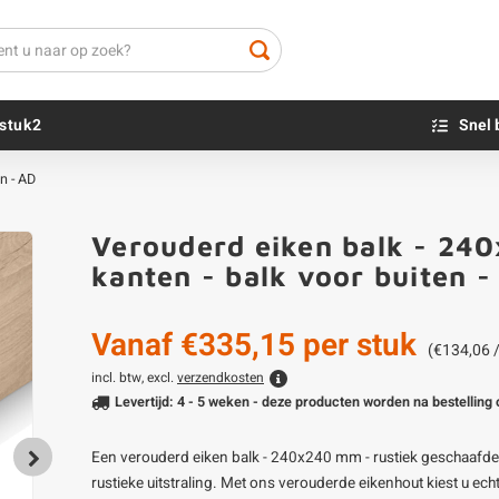
stuk2
Snel 
n - AD
Beton sokkels
Beits
Verouderd eiken balk - 24
Blauwsteen sokkels
Olie - voor buite
kanten - balk voor buiten 
Impregneer
Teer
Vanaf
€335,15
per stuk
Olie en lak - vo
(€134,06 
Oxaalzuur
incl. btw, excl.
verzendkosten
Levertijd: 4 - 5 weken - deze producten worden na bestellin
Houtvuller
Een verouderd eiken balk - 240x240 mm - rustiek geschaafde 
rustieke uitstraling. Met ons verouderde eikenhout kiest u ech