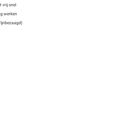
 vrij snel
nog werken
 fijnbezaagd)