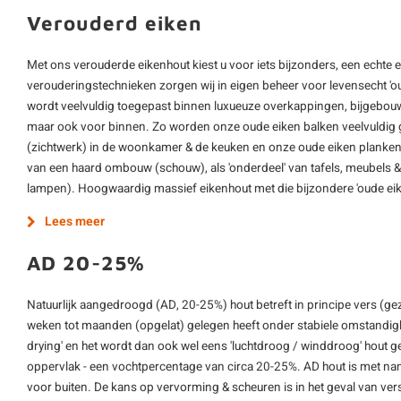
Verouderd eiken
Met ons verouderde eikenhout kiest u voor iets bijzonders, een echte 
verouderingstechnieken zorgen wij in eigen beheer voor levensecht 'o
wordt veelvuldig toegepast binnen luxueuze overkappingen, bijgebouw
maar ook voor binnen. Zo worden onze oude eiken balken veelvuldig g
(zichtwerk) in de woonkamer & de keuken en onze oude eiken planken 
van een haard ombouw (schouw), als 'onderdeel' van tafels, meubels &
lampen). Hoogwaardig massief eikenhout met die bijzondere 'oude eike
Lees meer
AD 20-25%
Natuurlijk aangedroogd (AD, 20-25%) hout betreft in principe vers (ge
weken tot maanden (opgelat) gelegen heeft onder stabiele omstandighe
drying' en het wordt dan ook wel eens 'luchtdroog / winddroog' hout 
oppervlak - een vochtpercentage van circa 20-25%. AD hout is met nam
voor buiten. De kans op vervorming & scheuren is in het geval van vers