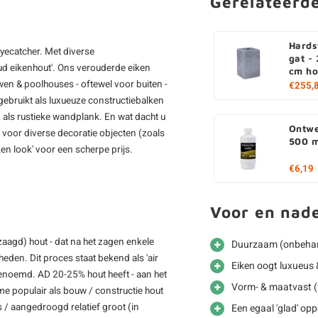
Gerelateerd
Hards
eyecatcher. Met diverse
gat -
ud eikenhout'. Ons verouderde eiken
cm h
en & poolhouses - oftewel voor buiten -
€255,
ebruikt als luxueuze constructiebalken
als rustieke wandplank. En wat dacht u
Ontwe
 voor diverse decoratie objecten (zoals
500 
n look' voor een scherpe prijs.
€6,19
Voor en nad
zaagd) hout - dat na het zagen enkele
Duurzaam (onbehan
den. Dit proces staat bekend als 'air
Eiken oogt luxueus &
genoemd. AD 20-25% hout heeft - aan het
Vorm- & maatvast (t
e populair als bouw / constructie hout
 / aangedroogd relatief groot (in
Een egaal 'glad' opp