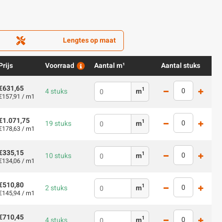
Lengtes op maat
Prijs
Voorraad
Aantal m¹
Aantal stuks
€631,65
1
4 stuks
m
€157,91 / m1
€1.071,75
1
19 stuks
m
€178,63 / m1
€335,15
1
10 stuks
m
€134,06 / m1
€510,80
1
2 stuks
m
€145,94 / m1
€710,45
1
4 stuks
m