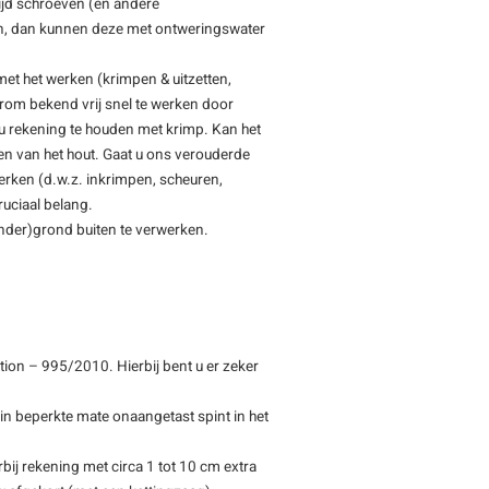
tijd schroeven (en andere
en, dan kunnen deze met ontweringswater
et het werken (krimpen & uitzetten,
erom bekend vrij snel te werken door
t u rekening te houden met krimp. Kan het
ten van het hout. Gaat u ons verouderde
erken (d.w.z. inkrimpen, scheuren,
uciaal belang.
(onder)grond buiten te verwerken.
ion – 995/2010. Hierbij bent u er zeker
 in beperkte mate onaangetast spint in het
bij rekening met circa 1 tot 10 cm extra