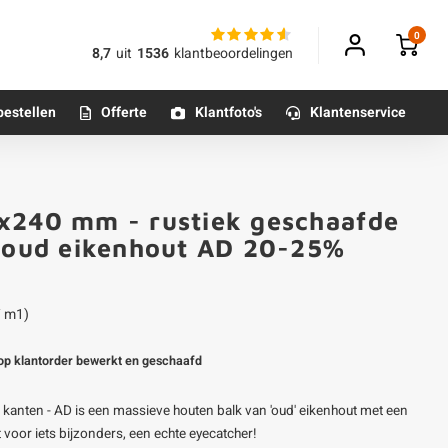
0
8,7
uit
1536
klantbeoordelingen
bestellen
Offerte
Klantfoto's
Klantenservice
Betonpoeren
0x240 mm - rustiek geschaafde
n
Betonmortels
Klantfoto
- oud eikenhout AD 20-25%
or binnen
/ m1)
Tafelpoten - metaal
g op klantorder bewerkt en geschaafd
Tafel onderstel - metaal
kanten - AD is een massieve houten balk van 'oud' eikenhout met een
Alle poten & onderstellen
t voor iets bijzonders, een echte eyecatcher!