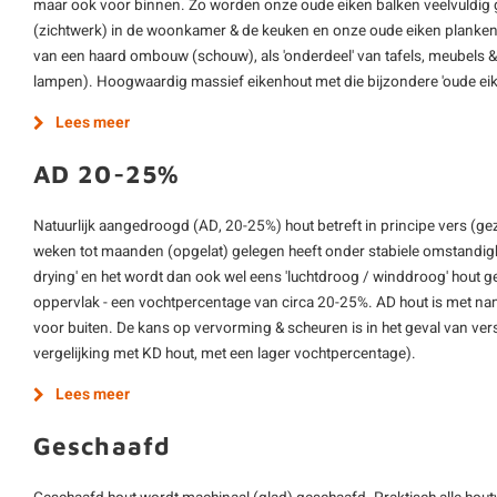
maar ook voor binnen. Zo worden onze oude eiken balken veelvuldig g
(zichtwerk) in de woonkamer & de keuken en onze oude eiken planken 
van een haard ombouw (schouw), als 'onderdeel' van tafels, meubels &
lampen). Hoogwaardig massief eikenhout met die bijzondere 'oude eike
Lees meer
AD 20-25%
Natuurlijk aangedroogd (AD, 20-25%) hout betreft in principe vers (ge
weken tot maanden (opgelat) gelegen heeft onder stabiele omstandighe
drying' en het wordt dan ook wel eens 'luchtdroog / winddroog' hout 
oppervlak - een vochtpercentage van circa 20-25%. AD hout is met nam
voor buiten. De kans op vervorming & scheuren is in het geval van vers
vergelijking met KD hout, met een lager vochtpercentage).
Lees meer
Geschaafd