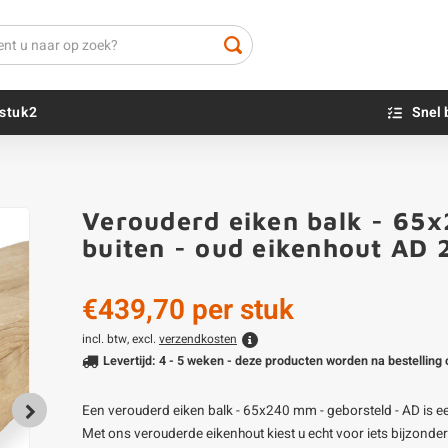
stuk2
Snel 
Beton sokkels
Beits
Verouderd eiken balk - 65x
Blauwsteen sokkels
Olie - voor buite
Klantfoto
buiten - oud eikenhout AD
Impregneer
Teer
€439,70
per stuk
Olie en lak - vo
Oxaalzuur
incl. btw, excl.
verzendkosten
Levertijd: 4 - 5 weken - deze producten worden na bestellin
Houtvuller
Een verouderd eiken balk - 65x240 mm - geborsteld - AD is een
Met ons verouderde eikenhout kiest u echt voor iets bijzonder