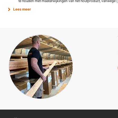
te houden met maatafwijkingen van het houtproduct, vanwege (
Lees meer