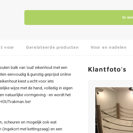
In wi
kt voor
Gerelateerde producten
Voor en nadelen
outen balk van 'oud' eikenhout met een
Klantfoto's
ten eenvoudig & gunstig geprijsd online
ikenhout kiest u echt voor iets
lijke wijze met de hand, volledig in eigen
en natuurlijke vormgeving - en wordt het
ij HOUTvakman.be!
ten, scheuren en mogelijk ook wat
en (ingekort met kettingzaag) en een