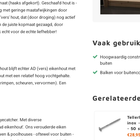
maat (haaks afgekort). Geschaafd hout is -
ning met geringe maatafwijkingen door
'vers' hout, dat (door droging) nog actief
in de juiste kopmaat gezaagd, door
 echt voor de echte liefhebber!
Vaak gebruik
Hoogwaardig constr
buiten
out blijft echter AD (vers) eikenhout met
Balken voor buitenco
ut met een relatief hoog vochtgehalte.
inkrimpen, scheuren, vervormen). Een
Gerelateerd
Telle
eyecatcher. Met diverse
inox 
ud eikenhout'. Ons verouderde eiken
- 50 
en & poolhouses - oftewel voor buiten -
€28,9