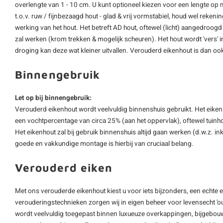
overlengte van 1 - 10 cm. U kunt optioneel kiezen voor een lengte op 
t.o.v. ruw / fijnbezaagd hout - glad & vrij vormstabiel, houd wel reke
werking van het hout. Het betreft AD hout, oftewel (licht) aangedroogd 
zal werken (krom trekken & mogelijk scheuren). Het hout wordt 'vers' 
droging kan deze wat kleiner uitvallen. Verouderd eikenhout is dan ook
Binnengebruik
Let op bij binnengebruik:
Verouderd eikenhout wordt veelvuldig binnenshuis gebruikt. Het eikenh
een vochtpercentage van circa 25% (aan het oppervlak), oftewel tuinho
Het eikenhout zal bij gebruik binnenshuis altijd gaan werken (d.w.z. 
goede en vakkundige montage is hierbij van cruciaal belang.
Verouderd eiken
Met ons verouderde eikenhout kiest u voor iets bijzonders, een echte 
verouderingstechnieken zorgen wij in eigen beheer voor levensecht 'o
wordt veelvuldig toegepast binnen luxueuze overkappingen, bijgebouw