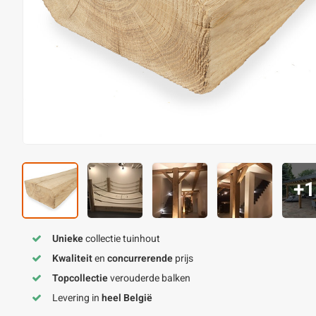
+1
Unieke
collectie tuinhout
Kwaliteit
en
concurrerende
prijs
Topcollectie
verouderde balken
Levering in
heel België