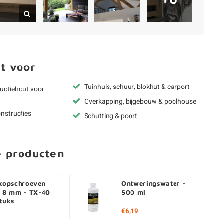
t voor
Tuinhuis, schuur, blokhut & carport
uctiehout voor
Overkapping, bijgebouw & poolhouse
nstructies
Schutting & poort
e producten
rkopschroeven
Ontweringswater -
- 8 mm - TX-40
500 ml
stuks
5
€6,19