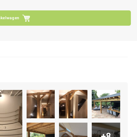
nkelwagen
+8