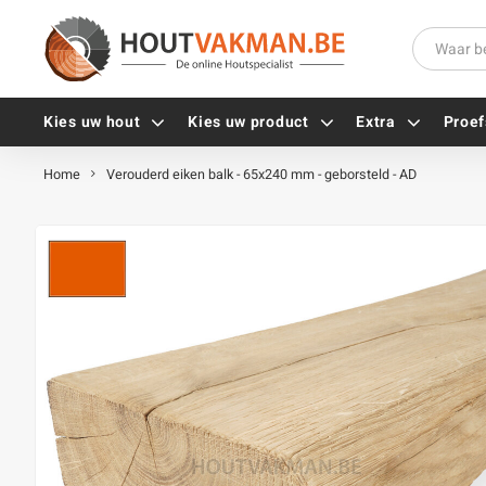
Kies uw hout
Kies uw product
Extra
Proef
Home
Verouderd eiken balk - 65x240 mm - geborsteld - AD
Universele houtschroeven
Balkdragers
Tellerkopschroeven
Paalhouders
Gevelschroeven
Stelplaten
Vlonderschroeven
Hoekankers
Inox schroeven
Terrasdragers
Verzinkte schroeven
B-fix
Zwarte schroeven
PuraFix
Verbindingsstukken
Alle vijzen
Houten pennen