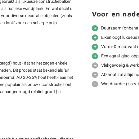
ebruikt als luxueuze constructiebalken
als rustieke wandplank. En wat dacht u
Voor en nad
 voor diverse decoratie objecten (zoals
n look' voor een scherpe prijs.
Duurzaam (onbehan
Eiken oogt luxueus &
Vorm- & maatvast (t
Een egaal 'glad' opp
zaagd) hout - dat na het zagen enkele
Vlekgevoelig & werkt
den. Dit proces staat bekend als 'air
AD hout zal altijd 
genoemd. AD 20-25% hout heeft - aan het
Wat duurder (t.o.v.
e populair als bouw / constructie hout
 / aangedroogd relatief groot (in