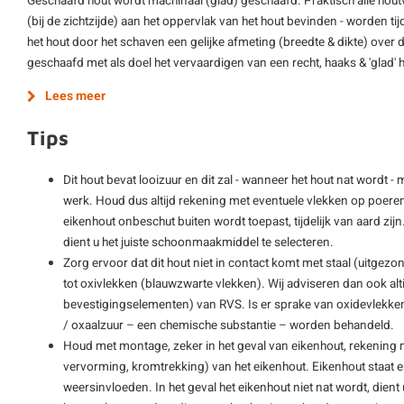
Geschaafd hout wordt machinaal (glad) geschaafd. Praktisch alle hout
(bij de zichtzijde) aan het oppervlak van het hout bevinden - worden ti
het hout door het schaven een gelijke afmeting (breedte & dikte) over d
geschaafd met als doel het vervaardigen van een recht, haaks & 'glad'
Lees meer
Tips
Dit hout bevat looizuur en dit zal - wanneer het hout nat wordt 
werk. Houd dus altijd rekening met eventuele vlekken op poeren &
eikenhout onbeschut buiten wordt toepast, tijdelijk van aard zij
dient u het juiste schoonmaakmiddel te selecteren.
Zorg ervoor dat dit hout niet in contact komt met staal (uitgezo
tot oxivlekken (blauwzwarte vlekken). Wij adviseren dan ook al
bevestigingselementen) van RVS. Is er sprake van oxidevlekk
/ oxaalzuur – een chemische substantie – worden behandeld.
Houd met montage, zeker in het geval van eikenhout, rekening m
vervorming, kromtrekking) van het eikenhout. Eikenhout staat 
weersinvloeden. In het geval het eikenhout niet nat wordt, dien