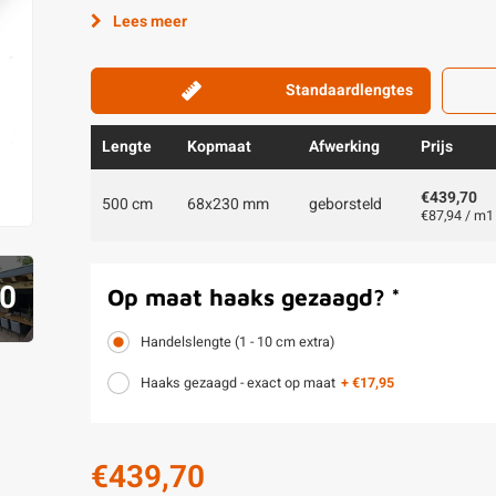
Lees meer
Standaardlengtes
Lengte
Kopmaat
Afwerking
Prijs
€439,70
500 cm
68x230 mm
geborsteld
€87,94 / m1
0
Op maat haaks gezaagd?
*
Handelslengte (1 - 10 cm extra)
Haaks gezaagd - exact op maat
+ €17,95
€439,70