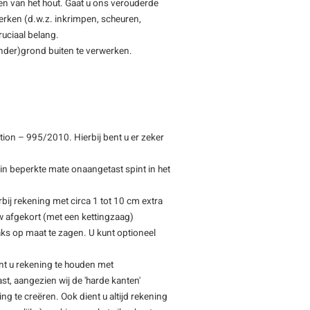
ten van het hout. Gaat u ons verouderde
erken (d.w.z. inkrimpen, scheuren,
uciaal belang.
(onder)grond buiten te verwerken.
ion – 995/2010. Hierbij bent u er zeker
 in beperkte mate onaangetast spint in het
bij rekening met circa 1 tot 10 cm extra
ruw afgekort (met een kettingzaag)
ks op maat te zagen. U kunt optioneel
nt u rekening te houden met
t, aangezien wij de 'harde kanten'
g te creëren. Ook dient u altijd rekening