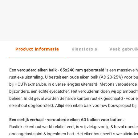
Product informatie
Klantfoto's
Vaak gebrui
Een
verouderd eiken balk - 65x240 mm geborsteld
is een massieve h
rustieke uitstraling. U bestelt een
oude eiken balk
(AD 20-25%) voor bui
bij HOUTvakman.be, in diverse lengtes uiteraard. Met ons verouderde e
bijzonders, een echte eyecatcher. Het verouderen doen wij op ambachte
beheer. In dit geval worden de harde kanten rustiek geschaafd - voor e
eikenhout opgeborsteld. Altijd een eiken balk voor uw bouwproject b
Een eerlijk verhaal - verouderde eiken AD balken voor buiten.
Rustiek eikenhout werkt relatief veel, is vrij vlekgevoelig & bevat noes
onaangetast spint & ingesloten hart. Het eikenhout heeft ruwe uiteind