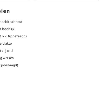
elen
deld) tuinhout
 landelijk
.o.v. fijnbezaagd)
ervlakte
 vrij snel
nog werken
 fijnbezaagd)