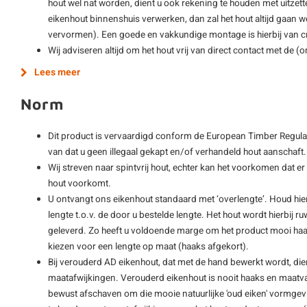
hout wel nat worden, dient u ook rekening te houden met uitzet
eikenhout binnenshuis verwerken, dan zal het hout altijd gaan w
vervormen). Een goede en vakkundige montage is hierbij van cr
Wij adviseren altijd om het hout vrij van direct contact met de 
Lees meer
Norm
Dit product is vervaardigd conform de European Timber Regulat
van dat u geen illegaal gekapt en/of verhandeld hout aanschaft.
Wij streven naar spintvrij hout, echter kan het voorkomen dat er
hout voorkomt.
U ontvangt ons eikenhout standaard met ‘overlengte’. Houd hier
lengte t.o.v. de door u bestelde lengte. Het hout wordt hierbij 
geleverd. Zo heeft u voldoende marge om het product mooi haa
kiezen voor een lengte op maat (haaks afgekort).
Bij verouderd AD eikenhout, dat met de hand bewerkt wordt, die
maatafwijkingen. Verouderd eikenhout is nooit haaks en maatvas
bewust afschaven om die mooie natuurlijke 'oud eiken' vormgevin