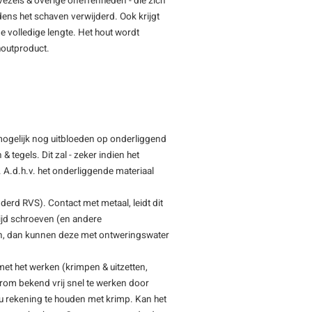
vezels & overige oneffenheden - die zich
jdens het schaven verwijderd. Ook krijgt
e volledige lengte. Het hout wordt
 houtproduct.
- mogelijk nog uitbloeden op onderliggend
 tegels. Dit zal - zeker indien het
n. A.d.h.v. het onderliggende materiaal
nderd RVS). Contact met metaal, leidt dit
tijd schroeven (en andere
en, dan kunnen deze met ontweringswater
et het werken (krimpen & uitzetten,
erom bekend vrij snel te werken door
t u rekening te houden met krimp. Kan het