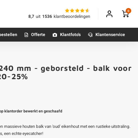
0
8,7
uit
1536
klantbeoordelingen
bestellen
Offerte
Klantfoto's
Klantenservice
Betonpoeren
240 mm - geborsteld - balk voor
n
Betonmortels
Klantfoto
 20-25%
or binnen
Tafelpoten - metaal
g op klantorder bewerkt en geschaafd
Tafel onderstel - metaal
 massieve houten balk van 'oud' eikenhout met een rustieke uitstraling.
Alle poten & onderstellen
s, een echte eyecatcher!