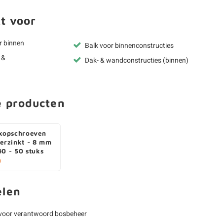
t voor
r binnen
Balk voor binnenconstructies
 &
Dak- & wandconstructies (binnen)
e producten
rkopschroeven
verzinkt - 8 mm
40 - 50 stuks
0
elen
voor verantwoord bosbeheer