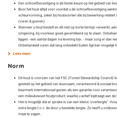
Een schroefbevestiging is de beste keuze op het gebied van be
Boor het hout altijd voor voordat u de schroefbevestiging aanbre
scheurvorming, zeker bij houtsoorten die bij bewerking relatie
(vuren & grenen).
Wanneer u hout bestelt en dit niet op korte termijn verwerkt, adv
omgeving, bij voorkeur goed geventileerd op te slaan. Onbehan
liggen - een aantal dagen na levering bijv. - maar zorg er dan wel
Onbehandeld vuren dat lang onbedekt buiten ligt kan mogelijk
Lees meer
Norm
Dit hout is voorzien van het FSC (Forest Stewardship Council) 
gesteld op het gebied van duurzaam, verantwoord & sociaal bos
keurmerk internationaal gezien als een garantie voor verantwoo
een milieubewust houtproduct, waarbij u actief bijdraagt aan 
Het is mogelijk dat er sprake is van een kleine ‘overlengte’. Hou
extra lengte t.o.v. de door u bestelde lengte. Zo heeft u vold
maat te zagen.