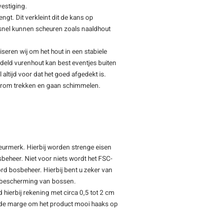
vestiging.
ngt. Dit verkleint dit de kans op
f snel kunnen scheuren zoals naaldhout
iseren wij om het hout in een stabiele
deld vurenhout kan best eventjes buiten
 altijd voor dat het goed afgedekt is.
 krom trekken en gaan schimmelen.
keurmerk. Hierbij worden strenge eisen
beheer. Niet voor niets wordt het FSC-
rd bosbeheer. Hierbij bent u zeker van
de bescherming van bossen.
d hierbij rekening met circa 0,5 tot 2 cm
oende marge om het product mooi haaks op