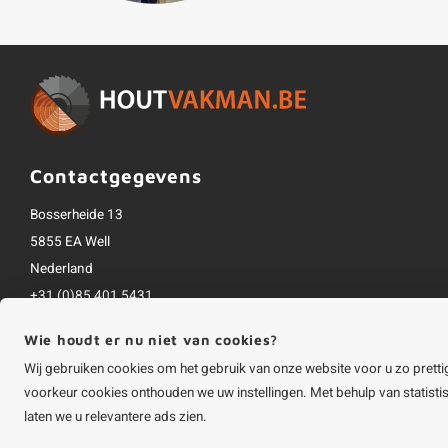
Contactgegevens
Bosserheide 13
5855 EA Well
Nederland
+31 (0)85 401 5431
info@houtvakman.be
Wie houdt er nu niet van cookies?
Alle bedragen zijn incl. btw
Wij gebruiken cookies om het gebruik van onze website voor u zo pretti
voorkeur cookies onthouden we uw instellingen. Met behulp van statist
laten we u relevantere ads zien.
©
Copyright
2026 HOUTvakman.be | HOUTvakman.be is onderdeel van
Roca On