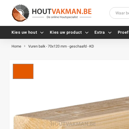
Kies uw hout
Kies uw product
Extra
Proef
Home
Vuren balk - 70x120 mm - geschaafd - KD
Universele houtschroeven
Balkdragers
Tellerkopschroeven
Paalhouders
Gevelschroeven
Stelplaten
Vlonderschroeven
Hoekankers
Inox schroeven
Terrasdragers
Verzinkte schroeven
B-fix
Zwarte schroeven
PuraFix
Verbindingsstukken
Alle vijzen
Houten pennen