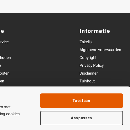
ce
Informatie
rvice
Zakelijk
Algemene voorwaarden
thoden
Copyright
g
Privacy Policy
osten
Disclaimer
ren
Tuinhout
Linkpartners
fhandeling
Toestaan
ijden & contact
en met
ting cookies
Aanpassen