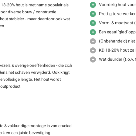
Voordelig hout voo
D 18-20% hout is met name populair als
voor diverse bouw / constructie
Prettig te verwerke
out stabieler - maar daardoor ook wat
Vorm- & maatvast (t
men.
Een egaal 'glad' opp
(Onbehandeld) niet 
KD 18-20% hout zal
Wat duurder (t.o.v.
vezels & overige oneffenheden - die zich
jdens het schaven verwijderd. Ook krijgt
e volledige lengte. Het hout wordt
 houtproduct.
de & vakkundige montage is van cruciaal
rk en een juiste bevestiging.