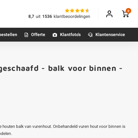
0
8,7
uit
1536
klantbeoordelingen
bestellen
Offerte
Klantfoto's
Klantenservice
Betonpoeren
eschaafd - balk voor binnen -
n
Betonmortels
or binnen
Tafelpoten - metaal
Tafel onderstel - metaal
e houten balk van vurenhout. Onbehandeld vuren hout voor binnen is
Alle poten & onderstellen
ndelen.