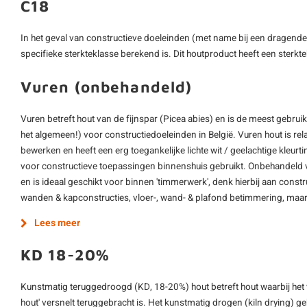
C18
In het geval van constructieve doeleinden (met name bij een dragende f
specifieke sterkteklasse berekend is. Dit houtproduct heeft een sterk
Vuren (onbehandeld)
Vuren betreft hout van de fijnspar (Picea abies) en is de meest gebrui
het algemeen!) voor constructiedoeleinden in België. Vuren hout is re
bewerken en heeft een erg toegankelijke lichte wit / geelachtige kleur
voor constructieve toepassingen binnenshuis gebruikt. Onbehandeld 
en is ideaal geschikt voor binnen 'timmerwerk', denk hierbij aan construc
wanden & kapconstructies, vloer-, wand- & plafond betimmering, maar
Lees meer
KD 18-20%
Kunstmatig teruggedroogd (KD, 18-20%) hout betreft hout waarbij het
hout' versnelt teruggebracht is. Het kunstmatig drogen (kiln drying) 