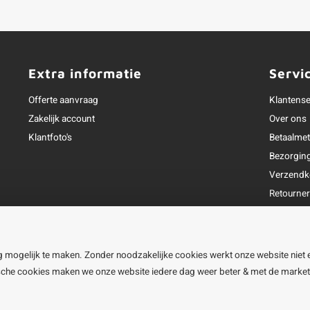
Extra informatie
Servi
Offerte aanvraag
Klantense
Zakelijk account
Over ons
Klantfoto's
Betaalme
Bezorgin
Verzendk
Retourne
Garantie
Klachtena
Openingst
g mogelijk te maken. Zonder noodzakelijke cookies werkt onze website niet 
ische cookies maken we onze website iedere dag weer beter & met de marke
line BV