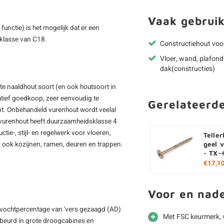
Vaak gebruik
unctie) is het mogelijk dat er een
teklasse van C18.
Constructiehout voo
Vloer, wand, plafond
dak(constructies)
kte naaldhout soort (en ook houtsoort in
latief goedkoop, zeer eenvoudig te
Gerelateerd
tint. Onbehandeld vurenhout wordt veelal
vurenhout heeft duurzaamheidsklasse 4
tie-, stijl- en regelwerk voor vloeren,
Telle
 ook kozijnen, ramen, deuren en trappen.
geel 
- TX-
€17,1
Voor en nad
 vochtpercentage van 'vers gezaagd (AD)
Met FSC keurmerk, 
gebeurd in grote droogcabines en