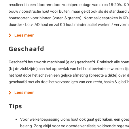
resulteert in een 'door-en-door' vochtpercentage van circa 18-20%. K
bouw / constructie hout voor buiten, maar geldt ook als de standaard 
houtsoorten voor binnen (vuren & grenen). Normaal gesproken is KD-h
duurder - t.o.v. AD hout en zal KD hout minder actief werken / vervor
Lees meer
Geschaafd
Geschaafd hout wordt machinaal (glad) geschaafd. Praktisch alle hout
(bij de zichtzijde) aan het oppervlak van het hout bevinden - worden ti
het hout door het schaven een gelijke afmeting (breedte & dikte) over d
geschaafd met als doel het vervaardigen van een recht, haaks & 'glad'
Lees meer
Tips
Voor welke toepassing u ons hout ook gaat gebruiken, een goe
belang. Zorg altijd voor voldoende ventilatie, voldoende regelwe