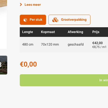
Lees meer
Per stuk
Grootverpakking
Lengte
Kopmaat
Afwerking
Prijs
€42,00
480 cm
70x120 mm
geschaafd
€8,75 / m1
€0,00
3
In wi