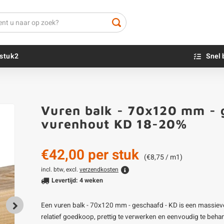
stuk2
Snel 
Beton sokkels
Beits
Vuren balk - 70x120 mm - g
Blauwsteen sokkels
Olie - voor buite
vurenhout KD 18-20%
Impregneer
Teer
€42,00
per stuk
Olie en lak - vo
(€8,75 / m1)
Oxaalzuur
incl. btw, excl.
verzendkosten
Levertijd: 4 weken
Houtvuller
Een vuren balk - 70x120 mm - geschaafd - KD is een massiev
relatief goedkoop, prettig te verwerken en eenvoudig te beha