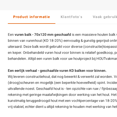
Product informatie
Klantfoto's
Vaak gebrui
Een
vuren balk - 70x120 mm geschaafd
is een massieve houten balk 
binnen van
vurenhout
(KD 18-20%) eenvoudig & gunstig geprijsd onlin
uiteraard. Deze balk wordt gebruikt voor diverse (constructie)toepass
en keper. Onbehandeld vuren hout voor binnen is relatief goedkoop, p
behandelen. Altijd een
vuren balk
voor uw houtproject bij HOUTvakma
Een eerlijk verhaal - geschaafde vuren KD balken voor binnen.
Wij leveren constructiehout, dat nog bewerkt & verwerkt zal worden. V
(droog)scheuren en mogelijk (een beperkte hoeveelheid) spint. Inciden
uitvallende noest. Geschaafd hout is - ten opzichte van ruw / fijnbezaag
rekening met geringe maatafwijkingen door werking van het hout. Het 
kunstmatig teruggedroogd hout met een vochtpercentage van 18-20%. Di
vrij stabiel, echter dient u altijd rekening te houden met werking van het