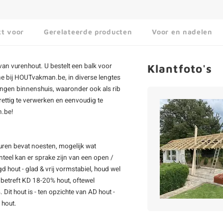
kt voor
Gerelateerde producten
Voor en nadelen
van vurenhout. U bestelt een balk voor
Klantfoto's
e bij HOUTvakman.be, in diverse lengtes
ingen binnenshuis, waaronder ook als rib
rettig te verwerken en eenvoudig te
n.be!
uren bevat noesten, mogelijk wat
teel kan er sprake zijn van een open /
d hout - glad & vrij vormstabiel, houd wel
betreft KD 18-20% hout, oftewel
t hout is - ten opzichte van AD hout -
 hout.