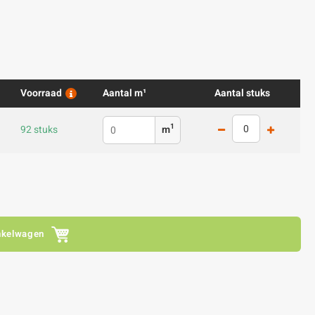
Voorraad
Aantal m¹
Aantal stuks
1
92 stuks
m
nkelwagen