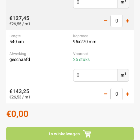
1
m
€127,45
€26,55 / m1
540 cm
95x270 mm
geschaafd
25 stuks
1
m
€143,25
€26,53 / m1
€0,00
In winkelwagen