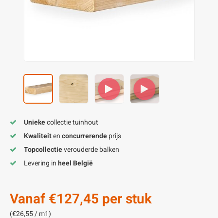
enen
felpoten
V
O
A
Z
P
H
utcomposiet
H
A
V
aatmateriaal
H
H
H
Unieke
collectie tuinhout
Kwaliteit
en
concurrerende
prijs
Topcollectie
verouderde balken
Levering in
heel België
Vanaf
€127,45
per stuk
(€26,55 / m1)