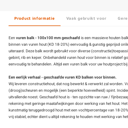
Product informatie
Vaak gebruikt voor
Gere
Een
vuren balk - 100x100 mm geschaafd
is een massieve houten balk
binnen van
vuren hout
(KD 18-20%) eenvoudig & gunstig geprijsd onli
uiteraard. Deze balk wordt gebruikt voor diverse (constructie)toepas
gebint, rib en keper. Onbehandeld vuren hout voor binnen is relatief g
eenvoudig te behandelen. Altijd een
vuren balk
voor uw houtproject b
Een eerlijk verhaal - geschaafde vuren KD balken voor binnen.
Wij leveren constructiehout, dat nog bewerkt & verwerkt zal worden. V
(droog)scheuren en mogelijk (een beperkte hoeveelheid) spint. Inciden
uitvallende noest. Geschaafd hout is - ten opzichte van ruw / fijnbezaag
rekening met geringe maatafwijkingen door werking van het hout. Het 
kunstmatig teruggedroogd hout met een vochtpercentage van 18-20%. Di
vrij stabiel, echter dient u altijd rekening te houden met werking van het