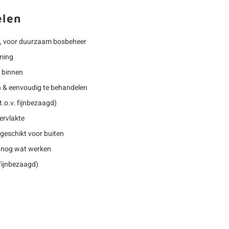
elen
, voor duurzaam bosbeheer
jming
r binnen
n & eenvoudig te behandelen
.o.v. fijnbezaagd)
ervlakte
geschikt voor buiten
 nog wat werken
 fijnbezaagd)