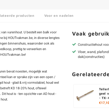
lateerde producten
Voor en nadelen
 van vurenhout. U bestelt een balk voor
Vaak gebruik
ne bij HOUTvakman.be, in diverse lengtes
singen binnenshuis, waaronder ook als
Constructiehout voo
oedkoop, prettig te verwerken en
Vloer, wand, plafond
ij HOUTvakman.be!
dak(constructies)
uren bevat noesten, mogelijk wat
Gerelateerd
teel kan er sprake zijn van een open /
d hout - glad & vrij vormstabiel, houd wel
betreft KD 18-20% hout, oftewel
Telle
t hout is - ten opzichte van AD hout -
geel 
- TX-
 hout.
€17,1