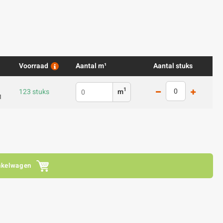
Voorraad
Aantal m¹
Aantal stuks
1
123 stuks
m
1
nkelwagen