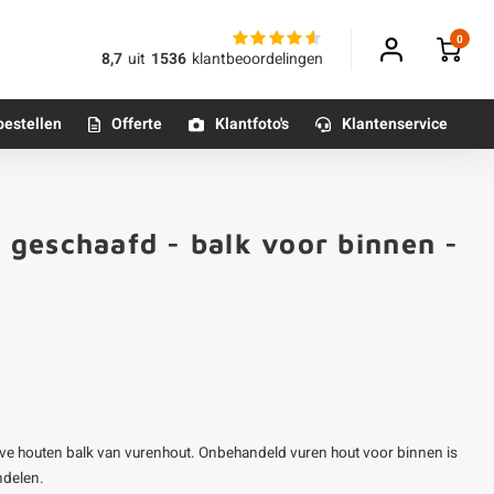
0
8,7
uit
1536
klantbeoordelingen
bestellen
Offerte
Klantfoto's
Klantenservice
Betonpoeren
geschaafd - balk voor binnen -
n
Betonmortels
or binnen
Tafelpoten - metaal
Tafel onderstel - metaal
ve houten balk van vurenhout. Onbehandeld vuren hout voor binnen is
Alle poten & onderstellen
ndelen.