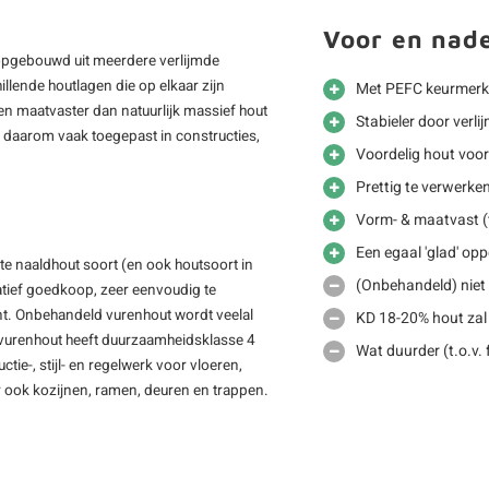
Voor en nad
s opgebouwd uit meerdere verlijmde
llende houtlagen die op elkaar zijn
Met PEFC keurmerk
en maatvaster dan natuurlijk massief hout
Stabieler door verli
 daarom vaak toegepast in constructies,
Voordelig hout voo
Prettig te verwerke
Vorm- & maatvast (t
Een egaal 'glad' opp
kte naaldhout soort (en ook houtsoort in
(Onbehandeld) niet 
latief goedkoop, zeer eenvoudig te
tint. Onbehandeld vurenhout wordt veelal
KD 18-20% hout zal
vurenhout heeft duurzaamheidsklasse 4
Wat duurder (t.o.v.
tie-, stijl- en regelwerk voor vloeren,
 ook kozijnen, ramen, deuren en trappen.