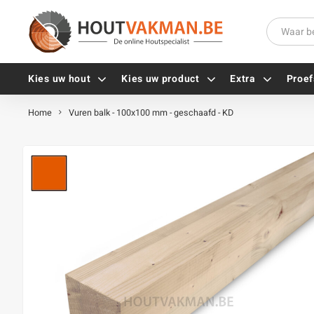
Kies uw hout
Kies uw product
Extra
Proef
Home
Vuren balk - 100x100 mm - geschaafd - KD
Universele houtschroeven
Balkdragers
Tellerkopschroeven
Paalhouders
Gevelschroeven
Stelplaten
Vlonderschroeven
Hoekankers
Inox schroeven
Terrasdragers
Verzinkte schroeven
B-fix
Zwarte schroeven
PuraFix
Verbindingsstukken
Alle vijzen
Houten pennen