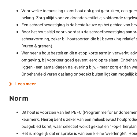
Voor welke toepassing u ons hout ook gaat gebruiken, een goe
belang. Zorg altijd voor voldoende ventilatie, voldoende regelwe
Een schroefbevestiging is de beste keuze op het gebied van be
Boor het hout altijd voor voordat u de schroefbevestiging aanbre
scheurvorming, zeker bij houtsoorten die bij bewerking relatie
(vuren & grenen).
Wanneer u hout bestelt en dit niet op korte termijn verwerkt, adv
omgeving, bij voorkeur goed geventileerd op te slaan. Onbehan
liggen - een aantal dagen na levering bijv. - maar zorg er dan wel
Onbehandeld vuren dat lang onbedekt buiten ligt kan mogelijk
Lees meer
Norm
Dit hout is voorzien van het PEFC (Programme for Endorsement
keurmerk. Hierbij bent u zeker van een milieubewust houtprodu
bosgebied komt, waar selectief wordt gekapt en 1-op-1 herplan
Het is mogelijk dat er sprake is van een kleine ‘overlengte’. Hou