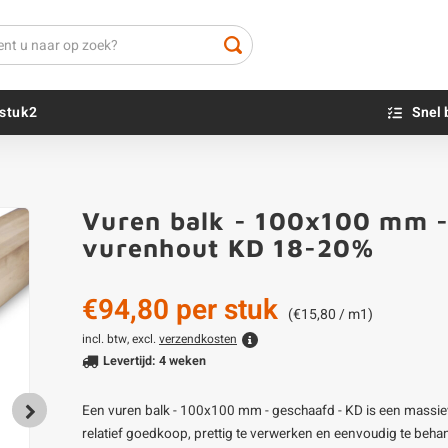
stuk2
Snel 
Beton sokkels
Beits
Vuren balk - 100x100 mm - 
Blauwsteen sokkels
Olie - voor buite
vurenhout KD 18-20%
Impregneer
Teer
€94,80
per stuk
Olie en lak - vo
(€15,80 / m1)
Oxaalzuur
incl. btw, excl.
verzendkosten
Levertijd: 4 weken
Houtvuller
Een vuren balk - 100x100 mm - geschaafd - KD is een massie
relatief goedkoop, prettig te verwerken en eenvoudig te beha