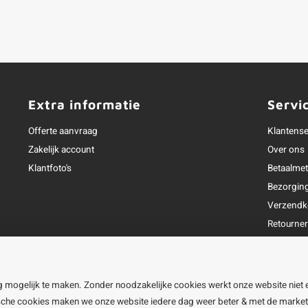
Extra informatie
Servi
Offerte aanvraag
Klantense
Zakelijk account
Over ons
Klantfoto's
Betaalme
Bezorgin
Verzendk
Retourne
Garantie
Klachtena
Openingst
g mogelijk te maken. Zonder noodzakelijke cookies werkt onze website niet 
ische cookies maken we onze website iedere dag weer beter & met de marke