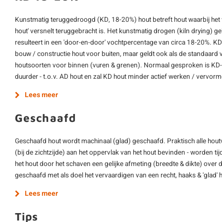
Kunstmatig teruggedroogd (KD, 18-20%) hout betreft hout waarbij het
hout' versnelt teruggebracht is. Het kunstmatig drogen (kiln drying) 
resulteert in een 'door-en-door' vochtpercentage van circa 18-20%. K
bouw / constructie hout voor buiten, maar geldt ook als de standaard 
houtsoorten voor binnen (vuren & grenen). Normaal gesproken is KD-h
duurder - t.o.v. AD hout en zal KD hout minder actief werken / vervor
Lees meer
Geschaafd
Geschaafd hout wordt machinaal (glad) geschaafd. Praktisch alle hout
(bij de zichtzijde) aan het oppervlak van het hout bevinden - worden ti
het hout door het schaven een gelijke afmeting (breedte & dikte) over d
geschaafd met als doel het vervaardigen van een recht, haaks & 'glad'
Lees meer
Tips