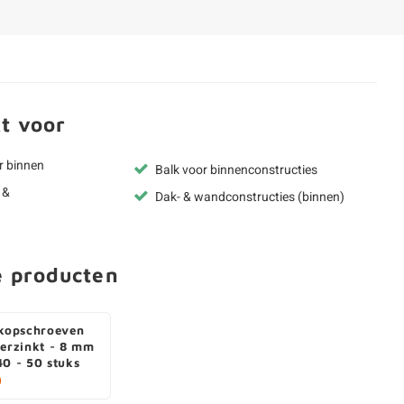
t voor
r binnen
Balk voor binnenconstructies
 &
Dak- & wandconstructies (binnen)
e producten
rkopschroeven
verzinkt - 8 mm
40 - 50 stuks
0