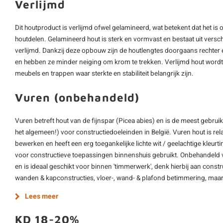
Verlijmd
Dit houtproduct is verlijmd ofwel gelamineerd, wat betekent dat het i
houtdelen. Gelamineerd hout is sterk en vormvast en bestaat uit verschi
verlijmd. Dankzij deze opbouw zijn de houtlengtes doorgaans rechter 
en hebben ze minder neiging om krom te trekken. Verlijmd hout wordt
meubels en trappen waar sterkte en stabiliteit belangrijk zijn.
Vuren (onbehandeld)
Vuren betreft hout van de fijnspar (Picea abies) en is de meest gebrui
het algemeen!) voor constructiedoeleinden in België. Vuren hout is re
bewerken en heeft een erg toegankelijke lichte wit / geelachtige kleur
voor constructieve toepassingen binnenshuis gebruikt. Onbehandeld 
en is ideaal geschikt voor binnen 'timmerwerk', denk hierbij aan construc
wanden & kapconstructies, vloer-, wand- & plafond betimmering, maar
Lees meer
KD 18-20%