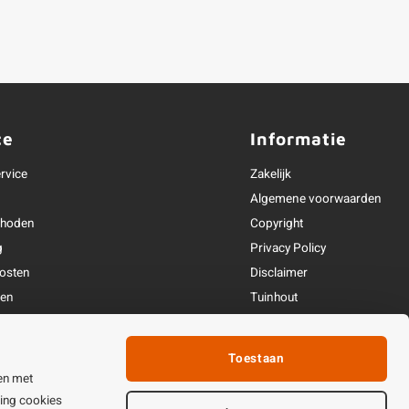
ce
Informatie
rvice
Zakelijk
Algemene voorwaarden
thoden
Copyright
g
Privacy Policy
osten
Disclaimer
ren
Tuinhout
Linkpartners
fhandeling
Toestaan
ijden & contact
en met
ting cookies