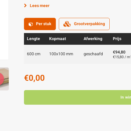
Lees meer
Per stuk
Grootverpakking
Lengte
Kopmaat
Afwerking
Prijs
€94,80
600 cm
100x100 mm
geschaafd
€15,80 / m
€0,00
In wi