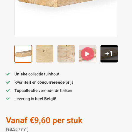
enen
felpoten
V
O
A
Z
P
H
utcomposiet
H
A
V
aatmateriaal
H
H
+1
H
Unieke
collectie tuinhout
Kwaliteit
en
concurrerende
prijs
Topcollectie
verouderde balken
Levering in
heel België
Vanaf
€9,60
per stuk
(€3,56 / m1)