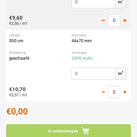
1
m
€9,60
€3,56 / m1
300 cm
44x70 mm
geschaafd
2495 stuks
1
m
€10,70
€3,57 / m1
€0,00
In winkelwagen