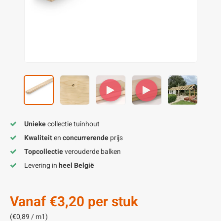
enen
felpoten
V
O
A
Z
P
H
utcomposiet
H
A
V
aatmateriaal
H
H
H
Unieke
collectie tuinhout
Kwaliteit
en
concurrerende
prijs
Topcollectie
verouderde balken
Levering in
heel België
Vanaf
€3,20
per stuk
(€0,89 / m1)