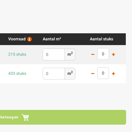
Voorraad
Aantal m²
Aantal stuks
2
215 stuks
m
2
435 stuks
m
nkelwagen