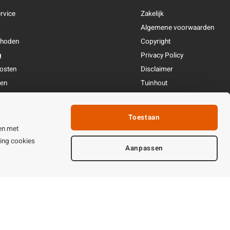
rvice
Zakelijk
Algemene voorwaarden
thoden
Copyright
g
Privacy Policy
osten
Disclaimer
ren
Tuinhout
Linkpartners
fhandeling
Toestaan
ijden & contact
en met
ting cookies
Aanpassen