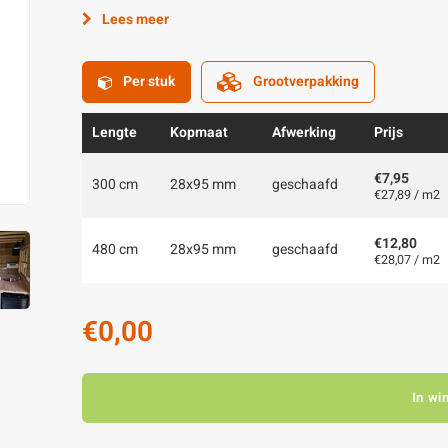
Lees meer
Per stuk
Grootverpakking
Lengte
Kopmaat
Afwerking
Prijs
€7,95
300 cm
28x95 mm
geschaafd
€27,89 / m2
€12,80
480 cm
28x95 mm
geschaafd
€28,07 / m2
€0,00
In wi