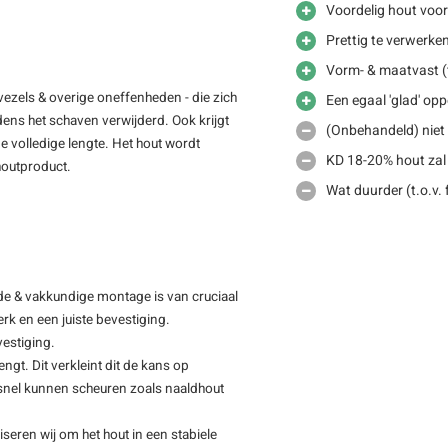
Voordelig hout voo
Prettig te verwerke
Vorm- & maatvast (t
vezels & overige oneffenheden - die zich
Een egaal 'glad' opp
jdens het schaven verwijderd. Ook krijgt
(Onbehandeld) niet 
e volledige lengte. Het hout wordt
KD 18-20% hout zal
 houtproduct.
Wat duurder (t.o.v.
de & vakkundige montage is van cruciaal
rk en een juiste bevestiging.
vestiging.
ngt. Dit verkleint dit de kans op
f snel kunnen scheuren zoals naaldhout
iseren wij om het hout in een stabiele