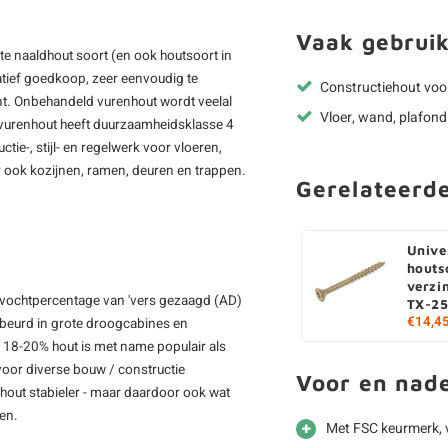
Vaak gebruik
kte naaldhout soort (en ook houtsoort in
latief goedkoop, zeer eenvoudig te
Constructiehout voo
tint. Onbehandeld vurenhout wordt veelal
Vloer, wand, plafond
vurenhout heeft duurzaamheidsklasse 4
tie-, stijl- en regelwerk voor vloeren,
 ook kozijnen, ramen, deuren en trappen.
Gerelateerd
Unive
houts
verzi
 vochtpercentage van 'vers gezaagd (AD)
TX-25
€14,4
gebeurd in grote droogcabines en
D 18-20% hout is met name populair als
voor diverse bouw / constructie
Voor en nad
out stabieler - maar daardoor ook wat
men.
Met FSC keurmerk, 