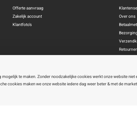
Offerte aanvraag
Klantense
Zakelijk account
Over ons
Klantfoto's
Betaalme
Bezorgin
Verzendk
Retourne
Garantie
Klachtena
Openingst
g mogelijk te maken. Zonder noodzakelijke cookies werkt onze website niet 
ische cookies maken we onze website iedere dag weer beter & met de marke
line BV