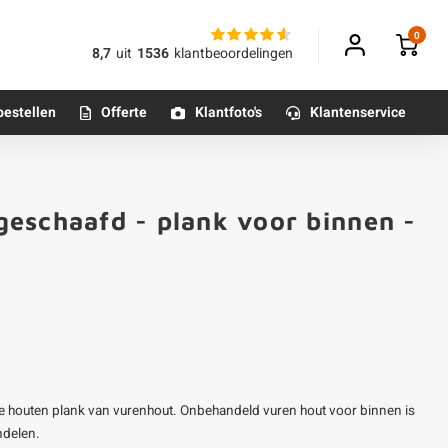
0
8,7
uit
1536
klantbeoordelingen
bestellen
Offerte
Klantfoto's
Klantenservice
Betonpoeren
eschaafd - plank voor binnen -
n
Betonmortels
or binnen
Tafelpoten - metaal
Tafel onderstel - metaal
e houten plank van vurenhout. Onbehandeld vuren hout voor binnen is
Alle poten & onderstellen
ndelen.