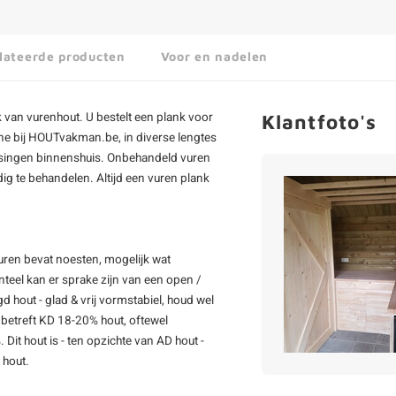
lateerde producten
Voor en nadelen
 van vurenhout. U bestelt een plank voor
Klantfoto's
ne bij HOUTvakman.be, in diverse lengtes
assingen binnenshuis. Onbehandeld vuren
ig te behandelen. Altijd een
vuren plank
uren bevat noesten, mogelijk wat
teel kan er sprake zijn van een open /
d hout - glad & vrij vormstabiel, houd wel
betreft KD 18-20% hout, oftewel
t hout is - ten opzichte van AD hout -
 hout.