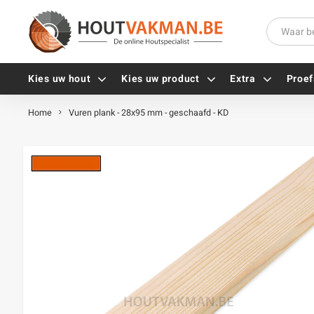
Kies uw hout
Kies uw product
Extra
Proef
Home
Vuren plank - 28x95 mm - geschaafd - KD
Universele houtschroeven
Balkdragers
Tellerkopschroeven
Paalhouders
Gevelschroeven
Stelplaten
Vlonderschroeven
Hoekankers
Inox schroeven
Terrasdragers
Verzinkte schroeven
B-fix
Zwarte schroeven
PuraFix
Verbindingsstukken
Alle vijzen
Houten pennen