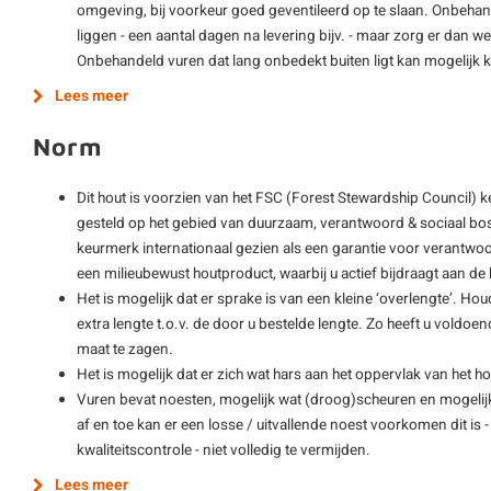
omgeving, bij voorkeur goed geventileerd op te slaan. Onbehan
liggen - een aantal dagen na levering bijv. - maar zorg er dan wel
Onbehandeld vuren dat lang onbedekt buiten ligt kan mogelijk
Lees meer
Norm
Dit hout is voorzien van het FSC (Forest Stewardship Council) 
gesteld op het gebied van duurzaam, verantwoord & sociaal bos
keurmerk internationaal gezien als een garantie voor verantwoo
een milieubewust houtproduct, waarbij u actief bijdraagt aan 
Het is mogelijk dat er sprake is van een kleine ‘overlengte’. Hou
extra lengte t.o.v. de door u bestelde lengte. Zo heeft u vold
maat te zagen.
Het is mogelijk dat er zich wat hars aan het oppervlak van het ho
Vuren bevat noesten, mogelijk wat (droog)scheuren en mogelijk
af en toe kan er een losse / uitvallende noest voorkomen dit is
kwaliteitscontrole - niet volledig te vermijden.
Lees meer