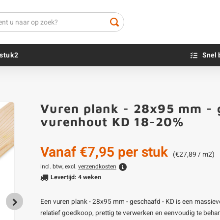
stuk2
Snel 
Beton sokkels
Beits
Vuren plank - 28x95 mm - g
Blauwsteen sokkels
Olie - voor buite
vurenhout KD 18-20%
Impregneer
Teer
Vanaf
€7,95
per stuk
Olie en lak - vo
(€27,89 / m2)
Oxaalzuur
incl. btw, excl.
verzendkosten
Levertijd: 4 weken
Houtvuller
Een vuren plank - 28x95 mm - geschaafd - KD is een massiev
relatief goedkoop, prettig te verwerken en eenvoudig te beha