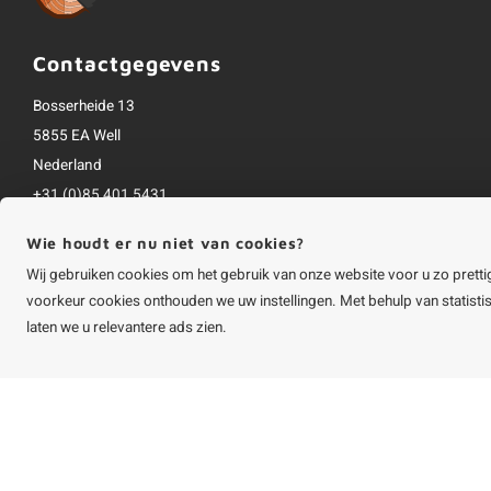
Contactgegevens
Bosserheide 13
5855 EA Well
Nederland
+31 (0)85 401 5431
info@houtvakman.be
Wie houdt er nu niet van cookies?
Alle bedragen zijn incl. btw
Wij gebruiken cookies om het gebruik van onze website voor u zo pretti
voorkeur cookies onthouden we uw instellingen. Met behulp van statist
laten we u relevantere ads zien.
©
Copyright
2026 HOUTvakman.be | HOUTvakman.be is onderdeel van
Roca On