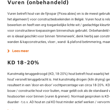
Vuren (onbehandeld)
Vuren betreft hout van de fijnspar (Picea abies) en is de meest gebrui
het algemeen!) voor constructiedoeleinden in België. Vuren hout is re
bewerken en heeft een erg toegankelijke lichte wit / geelachtige kleur
voor constructieve toepassingen binnenshuis gebruikt. Onbehandeld 
en is ideaal geschikt voor binnen 'timmerwerk', denk hierbij aan construc
wanden & kapconstructies, vloer-, wand- & plafond betimmering, maar
Lees meer
KD 18-20%
Kunstmatig teruggedroogd (KD, 18-20%) hout betreft hout waarbij het
hout' versnelt teruggebracht is. Het kunstmatig drogen (kiln drying) 
resulteert in een 'door-en-door' vochtpercentage van circa 18-20%. K
bouw / constructie hout voor buiten, maar geldt ook als de standaard 
houtsoorten voor binnen (vuren & grenen). Normaal gesproken is KD-h
duurder - t.o.v. AD hout en zal KD hout minder actief werken / vervor