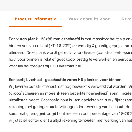
Product informatie
Vaak gebruikt voor
Gere
Een
vuren plank - 28x95 mm geschaafd
is een massieve houten plank
binnen van
vuren hout
(KD 18-20%) eenvoudig & gunstig geprijsd onli
uiteraard. Deze plank wordt gebruikt voor diverse (constructie)toep
hout voor binnen is relatief goedkoop, prettig te verwerken en eenvoud
voor uw houtproject bij HOUTvakman.be!
Een eerlijk verhaal - geschaafde vuren KD planken voor binnen.
Wij leveren constructiehout, dat nog bewerkt & verwerkt zal worden. V
(droog)scheuren en mogelijk (een beperkte hoeveelheid) spint. Inciden
uitvallende noest. Geschaafd hout is - ten opzichte van ruw / fijnbezaag
rekening met geringe maatafwijkingen door werking van het hout. Het 
kunstmatig teruggedroogd hout met een vochtpercentage van 18-20%. Di
vrij stabiel, echter dient u altijd rekening te houden met werking van het