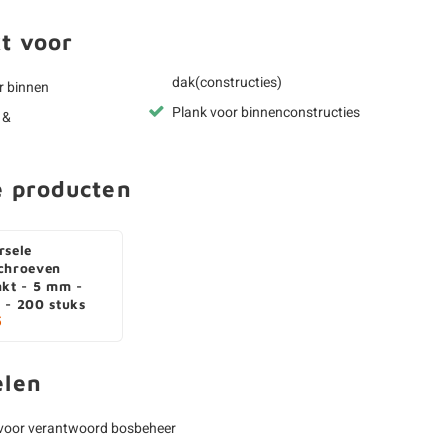
t voor
dak(constructies)
r binnen
Plank voor binnenconstructies
 &
e producten
rsele
chroeven
nkt - 5 mm -
 - 200 stuks
5
elen
voor verantwoord bosbeheer