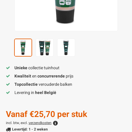
enen
felpoten
V
O
A
Z
P
H
utcomposiet
H
A
V
aatmateriaal
H
H
H
Unieke
collectie tuinhout
Kwaliteit
en
concurrerende
prijs
Topcollectie
verouderde balken
Levering in
heel België
Vanaf
€25,70
per stuk
incl. btw, excl.
verzendkosten
Levertijd: 1 - 2 weken