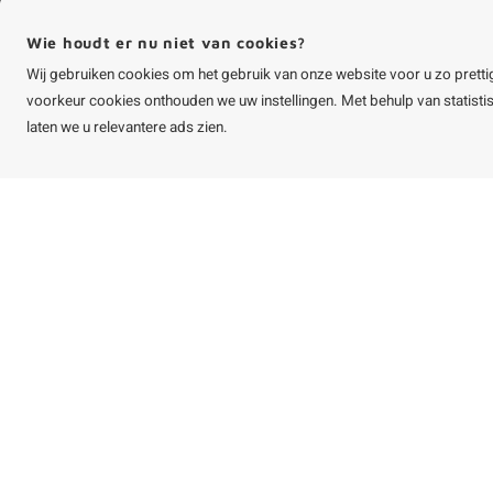
info@houtvakman.be
Wie houdt er nu niet van cookies?
Alle bedragen zijn incl. btw
Wij gebruiken cookies om het gebruik van onze website voor u zo pretti
voorkeur cookies onthouden we uw instellingen. Met behulp van statist
laten we u relevantere ads zien.
©
Copyright
2026 HOUTvakman.be | HOUTvakman.be is onderdeel van
Roca On