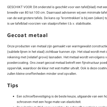
GESCHIKT VOOR: Dit onderstel is geschikt voor een tafel(blad) met ee
breedte van 80 tot 100 cm. Daarnaast adviseren wij een minimale tafelb
van de wat grotere tafels. De kans op "kromtrekken' is bij een (eiken) t
is uw tafelblad voorzien van staalprofielen t.b.v. stabilisatie.
Gecoat metaal
Onze producten van metaal zijn gemaakt van warmgewalst constructie
(subtiele lijnen in het staal) zichtbaar kunnen zijn. Het staal wordt met
rekening met (relatief grove) lasnaden. Het metaal wordt vervolgens
poedercoating. Ons zwart gecoat metaal betreft een fijnstructuur poede
oppervlak, waardoor de kleur net wat matter uitvalt. Ook is deze coat
zullen kleine oneffenheden minder snel opvallen.
Tips
Een schroefbevestiging is de beste keuze, uitgaande van een hout
schroeven met een hoge mate van elasticiteit.