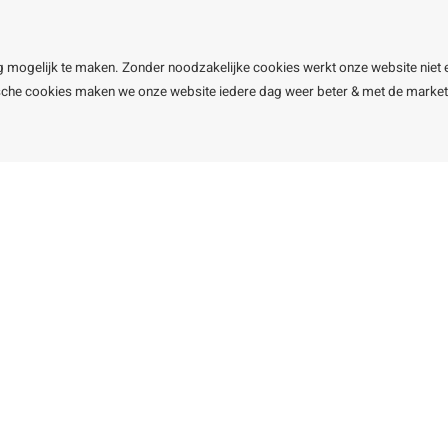
Garantie
Klachtena
Openingst
g mogelijk te maken. Zonder noodzakelijke cookies werkt onze website niet 
ische cookies maken we onze website iedere dag weer beter & met de marke
line BV