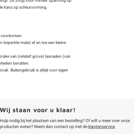
rengt. Dit zorgt voor minder spanning op
t de kans op scheurvorming.
n) voorkomen.
(in beperkte mate) af en toe een kleine
prake van (relatief grove) lasnaden (van
enheden bevatten.
uik. Buitengebruik is altijd voor eigen
Wij staan voor u klaar!
Hulp nodig bij het plaatsen van een bestelling? Of wilt u meer over onze
producten weten? Neem dan contact op met de
klantenservice
.