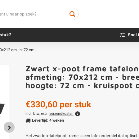
stuk2
Snel 
70x212 cm - h: 72 cm
Beton sokkels
Beits
Zwart x-poot frame tafelonde
Blauwsteen sokkels
Olie - voor buite
afmeting: 70x212 cm - bre
Impregneer
hoogte: 72 cm - kruispoot 
Teer
Olie en lak - vo
€330,60
per stuk
Oxaalzuur
Houtvuller
incl. btw, excl.
verzendkosten
Levertijd: 4 weken
Het zwarte x-tafelpoot frame is een tafelonderstel dat optisch