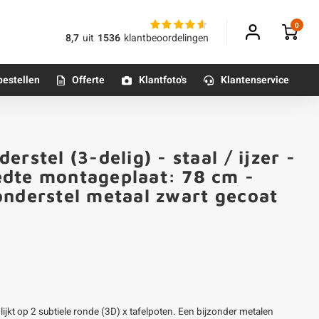
0
8,7
uit
1536
klantbeoordelingen
bestellen
Offerte
Klantfoto's
Klantenservice
Betonpoeren
rstel (3-delig) - staal / ijzer -
n
Betonmortels
edte montageplaat: 78 cm -
onderstel metaal zwart gecoat
or binnen
Tafelpoten - metaal
Tafel onderstel - metaal
Alle poten & onderstellen
 lijkt op 2 subtiele ronde (3D) x tafelpoten. Een bijzonder metalen