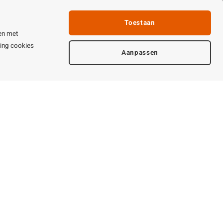
Linkpartners
fhandeling
Toestaan
ijden & contact
en met
ting cookies
Aanpassen