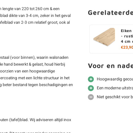
n lengte van 220 tot 260 cm & een
Gerelateerd
lad dikte van 3-4 cm, zeker in het geval
afelblad van 2-3 cm relatief groot, ook al
Eiken
- rust
4 cm 
€23,9
staal (voor binnen), waarin walsnaden
Voor en nad
 de hand bewerkt & gelast, houd hierbij
 voorzien van een hoogwaardige
rcoating met een lichte structuur in het
Hoogwaardig gecoa
ing beter bestand tegen beschadigingen en
Een moderne uitstra
Niet geschikt voor 
en (tafel)blad. Wij adviseren altijd inox