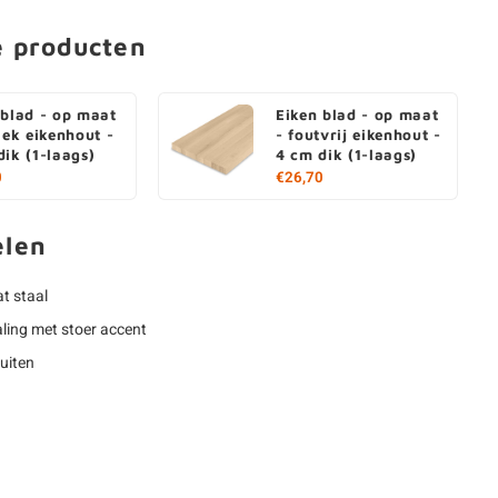
e producten
 blad - op maat
Eiken blad - op maat
iek eikenhout -
- foutvrij eikenhout -
dik (1-laags)
4 cm dik (1-laags)
0
€26,70
elen
t staal
ling met stoer accent
buiten