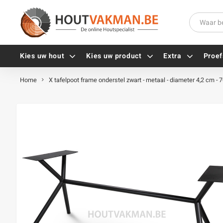
Kies uw hout
Kies uw product
Extra
Proef
Home
X tafelpoot frame onderstel zwart - metaal - diameter 4,2 cm - 
Universele houtschroeven
Balkdragers
Tellerkopschroeven
Paalhouders
Gevelschroeven
Stelplaten
Vlonderschroeven
Hoekankers
Inox schroeven
Terrasdragers
Verzinkte schroeven
B-fix
Zwarte schroeven
PuraFix
Verbindingsstukken
Alle vijzen
Houten pennen