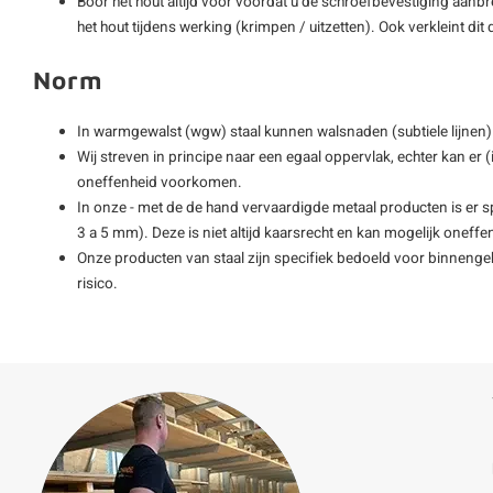
Boor het hout altijd voor voordat u de schroefbevestiging aanb
het hout tijdens werking (krimpen / uitzetten). Ook verkleint di
Norm
In warmgewalst (wgw) staal kunnen walsnaden (subtiele lijne
Wij streven in principe naar een egaal oppervlak, echter kan er 
oneffenheid voorkomen.
In onze - met de de hand vervaardigde metaal producten is er s
3 a 5 mm). Deze is niet altijd kaarsrecht en kan mogelijk oneff
Onze producten van staal zijn specifiek bedoeld voor binnengebr
risico.