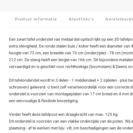
Product informatie
Klantfoto's
Gerelateerd
Een zwart tafel onderstel van metaal dat optisch lijkt op een 3D tafelp
extra stevigheid. De ronde stalen buis / koker heeft een diameter van 
hoogte van 72 cm, een breedte van 70 cm (onderzijde) - 78 cm (monta
212 cm. De stang heeft een lengte van 166 cm. Dit bijzondere metalen
vervaardigd en is geschikt voor rechthoekige (boomstam) & Deens ova
Dit tafelonderstel wordt in 3 delen - 1 middendeel + 2 zijdelen - plus 
schroeven) geleverd. U bent zelf verantwoordelijk voor een correcte 
onderstel is voorzien van montageplaten van 17 cm breed en 4 mm dik
een eenvoudige & flexibele bevestiging.
Verder heeft deze tafelpoot een draagkracht van max. 125 kg.
Dit onderstel is voorzien van een vlakke onderzijde van de poten. Wij 
plaatsing - af te werken met bijv. vilt, om beschadigingen aan de on