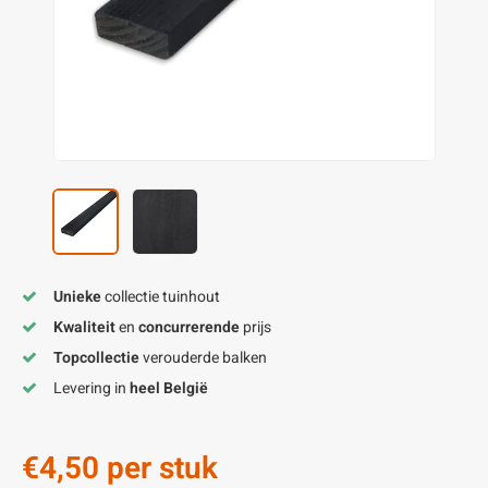
enen
felpoten
V
O
A
Z
P
H
utcomposiet
H
A
V
aatmateriaal
H
H
H
Unieke
collectie tuinhout
Kwaliteit
en
concurrerende
prijs
Topcollectie
verouderde balken
Levering in
heel België
€4,50
per stuk