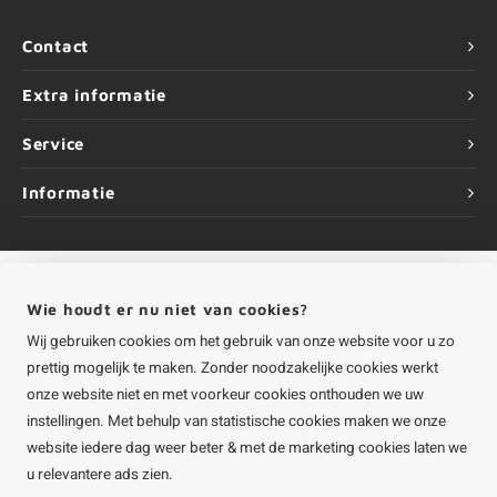
Contact
Extra informatie
Service
Informatie
Wie houdt er nu niet van cookies?
©
Copyright
2026 HOUTvakman.be | HOUTvakman.be is onderdeel van
Roca
Online BV
Wij gebruiken cookies om het gebruik van onze website voor u zo
prettig mogelijk te maken. Zonder noodzakelijke cookies werkt
onze website niet en met voorkeur cookies onthouden we uw
instellingen. Met behulp van statistische cookies maken we onze
website iedere dag weer beter & met de marketing cookies laten we
u relevantere ads zien.