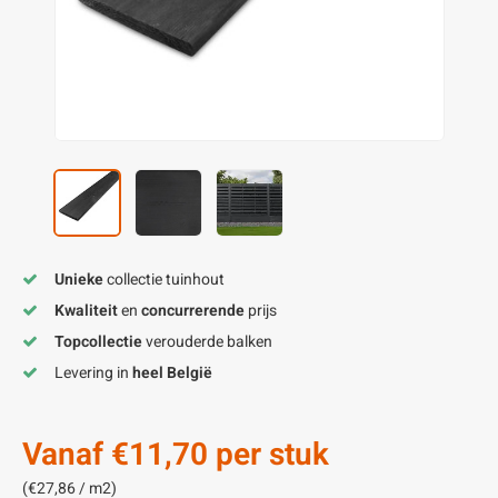
enen
felpoten
V
O
A
Z
P
H
utcomposiet
H
A
V
aatmateriaal
H
H
H
Unieke
collectie tuinhout
Kwaliteit
en
concurrerende
prijs
Topcollectie
verouderde balken
Levering in
heel België
Vanaf
€11,70
per stuk
(€27,86 / m2)