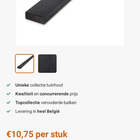
enen
felpoten
V
O
A
Z
P
H
utcomposiet
H
A
V
aatmateriaal
H
H
H
Unieke
collectie tuinhout
Kwaliteit
en
concurrerende
prijs
Topcollectie
verouderde balken
Levering in
heel België
€10,75
per stuk