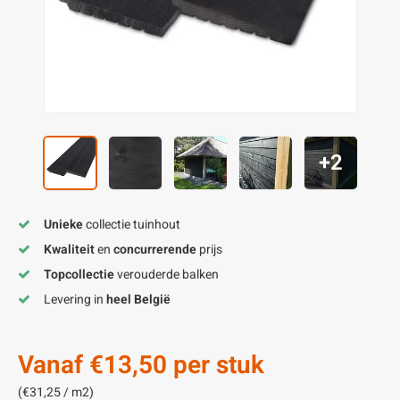
enen
felpoten
V
O
A
Z
P
H
utcomposiet
H
A
V
aatmateriaal
H
H
+2
H
Unieke
collectie tuinhout
Kwaliteit
en
concurrerende
prijs
Topcollectie
verouderde balken
Levering in
heel België
Vanaf
€13,50
per stuk
(€31,25 / m2)