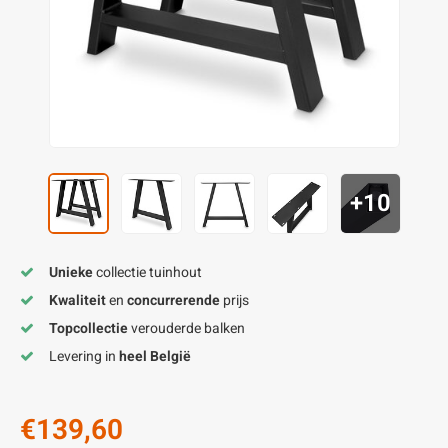
enen
felpoten
V
O
A
Z
P
H
utcomposiet
H
A
V
aatmateriaal
H
H
H
+10
Unieke
collectie tuinhout
Kwaliteit
en
concurrerende
prijs
Topcollectie
verouderde balken
Levering in
heel België
€139,60