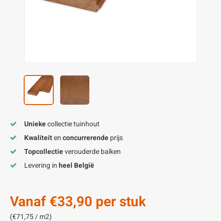
enen
felpoten
V
O
A
Z
P
H
utcomposiet
H
A
V
aatmateriaal
H
H
H
Unieke
collectie tuinhout
Kwaliteit
en
concurrerende
prijs
Topcollectie
verouderde balken
Levering in
heel België
Vanaf
€33,90
per stuk
(€71,75 / m2)