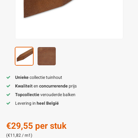
enen
felpoten
V
O
A
Z
P
H
utcomposiet
H
A
V
aatmateriaal
H
H
H
Unieke
collectie tuinhout
Kwaliteit
en
concurrerende
prijs
Topcollectie
verouderde balken
Levering in
heel België
€29,55
per stuk
(€11,82 / m1)