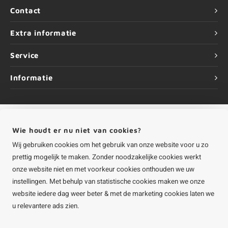
Contact
Extra informatie
Service
Informatie
Wie houdt er nu niet van cookies?
©
Copyright
2026 HOUTvakman.be | HOUTvakman.be is onderdeel van
Roca
Online BV
Wij gebruiken cookies om het gebruik van onze website voor u zo
prettig mogelijk te maken. Zonder noodzakelijke cookies werkt
onze website niet en met voorkeur cookies onthouden we uw
instellingen. Met behulp van statistische cookies maken we onze
website iedere dag weer beter & met de marketing cookies laten we
u relevantere ads zien.