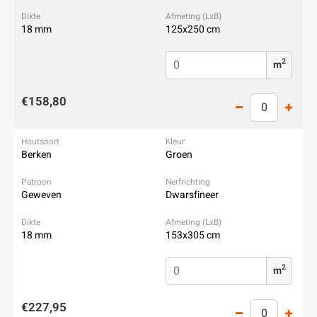
18 mm
125x250 cm
2
m
€158,80
Berken
Groen
Geweven
Dwarsfineer
18 mm
153x305 cm
2
m
€227,95