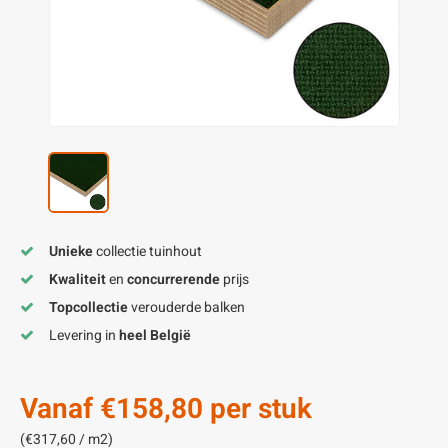
enen
felpoten
V
O
A
Z
P
H
utcomposiet
H
A
V
aatmateriaal
H
H
H
Unieke
collectie tuinhout
Kwaliteit
en
concurrerende
prijs
Topcollectie
verouderde balken
Levering in
heel België
Vanaf
€158,80
per stuk
(€317,60 / m2)