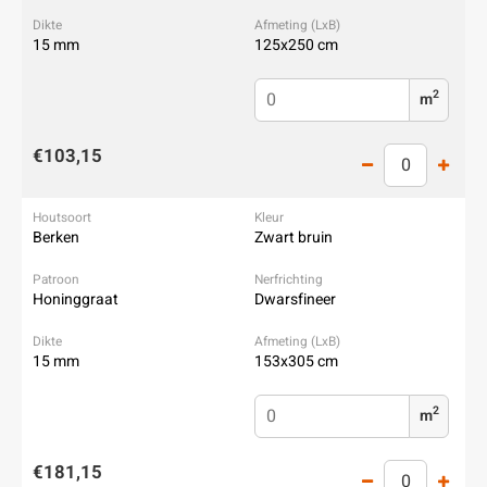
15 mm
125x250 cm
2
m
€103,15
Berken
Zwart bruin
Honinggraat
Dwarsfineer
15 mm
153x305 cm
2
m
€181,15