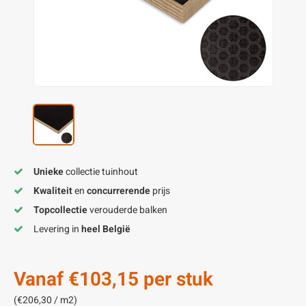
enen
felpoten
V
O
A
Z
P
H
utcomposiet
H
A
V
aatmateriaal
H
H
H
Unieke
collectie tuinhout
Kwaliteit
en
concurrerende
prijs
Topcollectie
verouderde balken
Levering in
heel België
Vanaf
€103,15
per stuk
(€206,30 / m2)