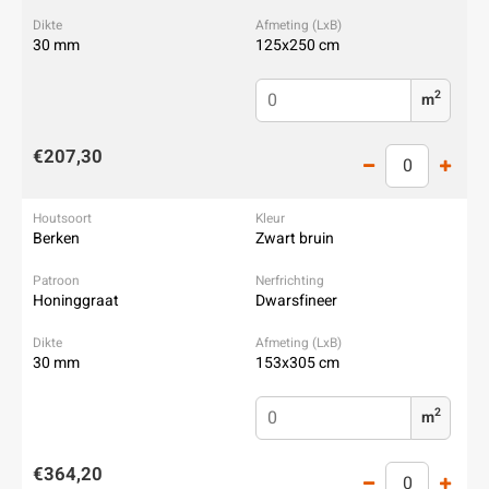
30 mm
125x250 cm
2
m
€207,30
Berken
Zwart bruin
Honinggraat
Dwarsfineer
30 mm
153x305 cm
2
m
€364,20