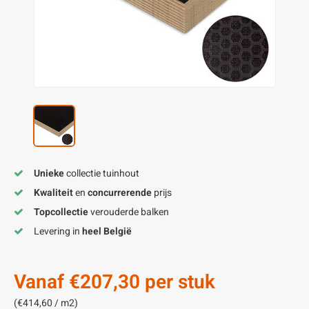
enen
felpoten
V
O
A
Z
P
H
utcomposiet
H
A
V
aatmateriaal
H
H
H
Unieke
collectie tuinhout
Kwaliteit
en
concurrerende
prijs
Topcollectie
verouderde balken
Levering in
heel België
Vanaf
€207,30
per stuk
(€414,60 / m2)