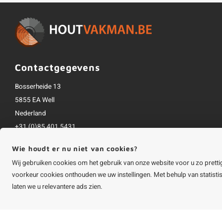
Contactgegevens
Bosserheide 13
5855 EA Well
Nederland
+31 (0)85 401 5431
info@houtvakman.be
Wie houdt er nu niet van cookies?
Alle bedragen zijn incl. btw
Wij gebruiken cookies om het gebruik van onze website voor u zo pretti
voorkeur cookies onthouden we uw instellingen. Met behulp van statist
laten we u relevantere ads zien.
©
Copyright
2026 HOUTvakman.be | HOUTvakman.be is onderdeel van
Roca On