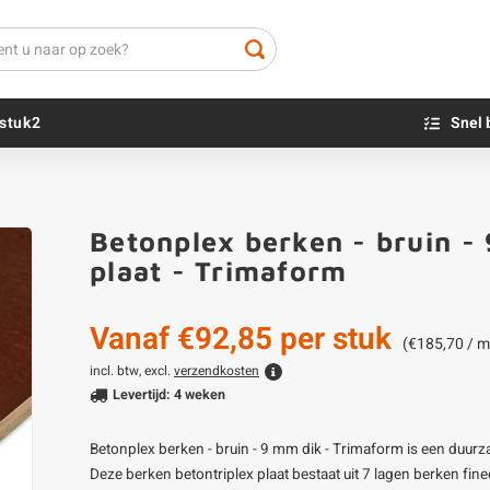
stuk2
Snel 
Beton sokkels
Beits
Betonplex berken - bruin -
Blauwsteen sokkels
Olie - voor buite
plaat - Trimaform
Impregneer
Teer
Vanaf
€92,85
per stuk
Olie en lak - vo
(€185,70 / m
Oxaalzuur
incl. btw, excl.
verzendkosten
Levertijd: 4 weken
Houtvuller
Betonplex berken - bruin - 9 mm dik - Trimaform is een duurz
Deze berken betontriplex plaat bestaat uit 7 lagen berken fin