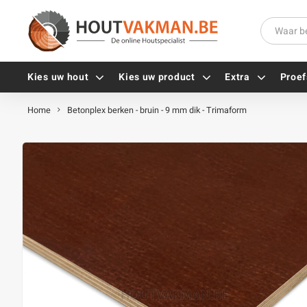
Kies uw hout
Kies uw product
Extra
Proef
Home
Betonplex berken - bruin - 9 mm dik - Trimaform
Universele houtschroeven
Balkdragers
Tellerkopschroeven
Paalhouders
Gevelschroeven
Stelplaten
Vlonderschroeven
Hoekankers
Inox schroeven
Terrasdragers
Verzinkte schroeven
B-fix
Zwarte schroeven
PuraFix
Verbindingsstukken
Alle vijzen
Houten pennen