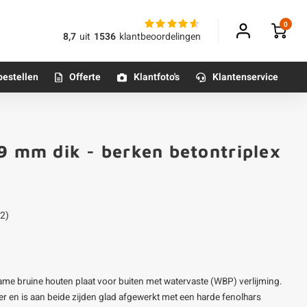
0
8,7
uit
1536
klantbeoordelingen
bestellen
Offerte
Klantfoto's
Klantenservice
Betonpoeren
 9 mm dik - berken betontriplex
n
Betonmortels
or binnen
2)
Tafelpoten - metaal
Tafel onderstel - metaal
ame bruine houten plaat voor buiten met watervaste (WBP) verlijming.
Alle poten & onderstellen
eer en is aan beide zijden glad afgewerkt met een harde fenolhars