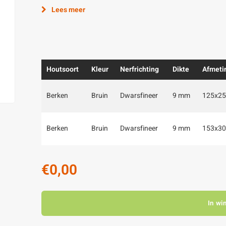
Lees meer
Houtsoort
Kleur
Nerfrichting
Dikte
Afmeti
Berken
Bruin
Dwarsfineer
9 mm
125x25
Berken
Bruin
Dwarsfineer
9 mm
153x30
€0,00
In wi