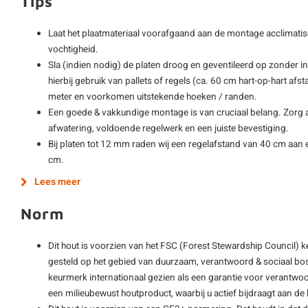
Tips
Laat het plaatmateriaal voorafgaand aan de montage acclimatis
vochtigheid.
Sla (indien nodig) de platen droog en geventileerd op zonder i
hierbij gebruik van pallets of regels (ca. 60 cm hart-op-hart afs
meter en voorkomen uitstekende hoeken / randen.
Een goede & vakkundige montage is van cruciaal belang. Zorg al
afwatering, voldoende regelwerk en een juiste bevestiging.
Bij platen tot 12 mm raden wij een regelafstand van 40 cm aan e
cm.
Lees meer
Norm
Dit hout is voorzien van het FSC (Forest Stewardship Council) 
gesteld op het gebied van duurzaam, verantwoord & sociaal bos
keurmerk internationaal gezien als een garantie voor verantwoo
een milieubewust houtproduct, waarbij u actief bijdraagt aan 