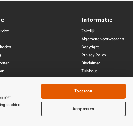
ce
Informatie
rvice
Zakelijk
Algemene voorwaarden
thoden
Copyright
g
Privacy Policy
osten
Disclaimer
ren
Tuinhout
Linkpartners
fhandeling
Toestaan
ijden & contact
en met
ting cookies
Aanpassen