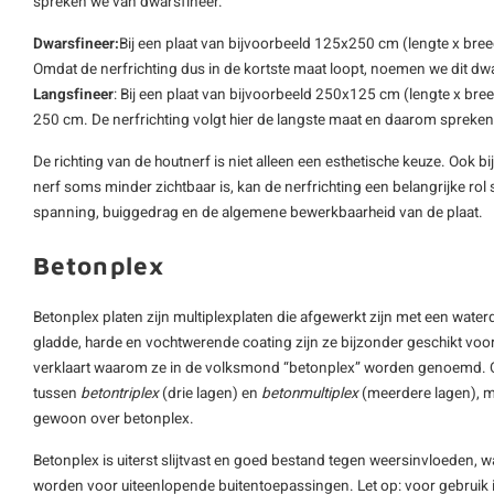
spreken we van dwarsfineer.
Dwarsfineer:
Bij een plaat van bijvoorbeeld 125x250 cm (lengte x bree
Omdat de nerfrichting dus in de kortste maat loopt, noemen we dit dwa
Langsfineer
: Bij een plaat van bijvoorbeeld 250x125 cm (lengte x bree
250 cm. De nerfrichting volgt hier de langste maat en daarom spreken
De richting van de houtnerf is niet alleen een esthetische keuze. Ook b
nerf soms minder zichtbaar is, kan de nerfrichting een belangrijke rol 
spanning, buiggedrag en de algemene bewerkbaarheid van de plaat.
Betonplex
Betonplex platen zijn multiplexplaten die afgewerkt zijn met een water
gladde, harde en vochtwerende coating zijn ze bijzonder geschikt vo
verklaart waarom ze in de volksmond “betonplex” worden genoemd. Of
tussen
betontriplex
(drie lagen) en
betonmultiplex
(meerdere lagen), ma
gewoon over betonplex.
Betonplex is uiterst slijtvast en goed bestand tegen weersinvloeden,
worden voor uiteenlopende buitentoepassingen. Let op: voor gebruik in