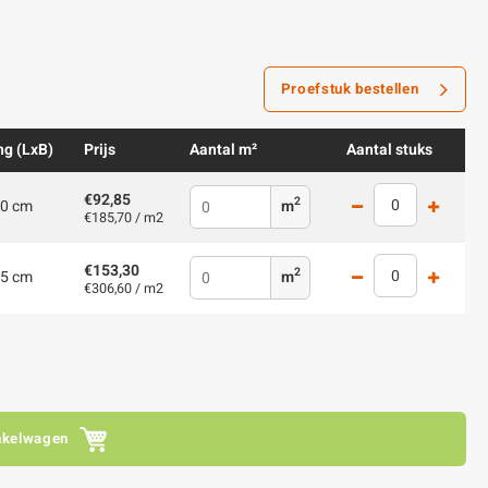
Proefstuk bestellen
ng (LxB)
Prijs
Aantal m²
Aantal stuks
€92,85
2
0 cm
m
€185,70 / m2
€153,30
2
5 cm
m
€306,60 / m2
nkelwagen