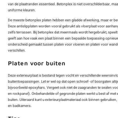
van de plaatranden essentieel. Betonplex is niet overschilderbaar, maa
uniforme kleuren.
De meeste betonplex platen hebben een gladde afwerking, maar er bes
Deze antislipplaten worden vooral gebruikt als vloerplaat voor aanh
zelfs terrassen. Bij betonplex dat meermaals wordt hergebruikt, speel
geeft aan hoe vaak een plaat binnen een bepaalde toepassing opnieuw 
onderscheid gemaakt tussen platen voor vloeren en platen voor wande
verschillen.
Platen voor buiten
Deze exterieurplaat is bestand tegen vocht en verschillende weersinvl
buitentoepassingen. Let er wel op dat open schroef- of boorgaten alt
bijvoorbeeld epoxyhars. Vergeet ook niet de zaagranden te sealen v
en rockpanel). Onbehandelde of gegronde platen werkt u best af met
buiten. Uiteraard kunt u exterieurplaatmateriaal ook binnen gebruiken,
en badkamers.