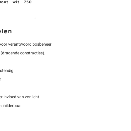
hout - wit - 750
0
elen
voor verantwoord bosbeheer
(dragende constructies).
estendig
n
r invloed van zonlicht
rschilderbaar