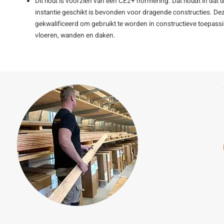
Dit hout is voorzien van een CE2+ normering. Dat houdt in dat 
instantie geschikt is bevonden voor dragende constructies. De
gekwalificeerd om gebruikt te worden in constructieve toepass
vloeren, wanden en daken.