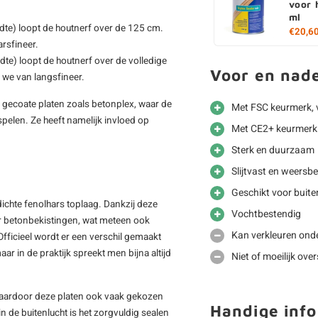
voor 
ml
dte) loopt de houtnerf over de 125 cm.
€20,6
rsfineer.
dte) loopt de houtnerf over de volledige
Voor en nad
 we van langsfineer.
ij gecoate platen zoals betonplex, waar de
Met FSC keurmerk, 
spelen. Ze heeft namelijk invloed op
Met CE2+ keurmerk 
Sterk en duurzaam
Slijtvast en weersb
Geschikt voor buite
dichte fenolhars toplaag. Dankzij deze
Vochtbestendig
or betonbekistingen, wat meteen ook
Kan verkleuren onde
ficieel wordt er een verschil gemaakt
ar in de praktijk spreekt men bijna altijd
Niet of moeilijk ove
 waardoor deze platen ook vaak gekozen
Handige info
 de buitenlucht is het zorgvuldig sealen