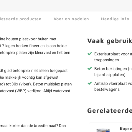
lateerde producten
Voor en nadelen
Handige info
ine houten plaat voor buiten met
Vaak gebruik
t 7 lagen berken fineer en is aan beide
etonplex platen
zijn kleurvast en hebben
Exterieurplaat voor al
toepassingen
Beton bekistingen (n
t glad betonplex niet alleen toegepast
bij antislipplaten)
ie makkelijk vochtig kan afgewist
Antislip vloerplaat 
d) tot 30x (vloer). Beton multiplex platen
bestelwagens
atervast (WBP) verlijmd: Altijd watervast
Gerelateerd
gtemaat korter dan de breedtemaat? Dan
Kopse