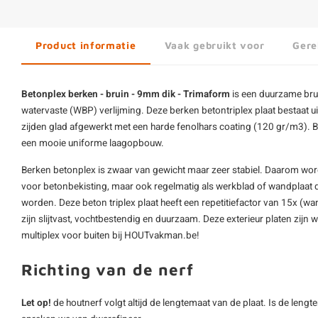
Product informatie
Vaak gebruikt voor
Gere
Betonplex berken - bruin - 9mm dik - Trimaform
is een duurzame bru
watervaste (WBP) verlijming. Deze berken betontriplex plaat bestaat ui
zijden glad afgewerkt met een harde fenolhars coating (120 gr/m3).
B
een mooie uniforme laagopbouw.
Berken betonplex is zwaar van gewicht maar zeer stabiel. Daarom word
voor betonbekisting, maar ook regelmatig als werkblad of wandplaat d
worden. Deze beton triplex plaat heeft een repetitiefactor van 15x (wan
zijn slijtvast, vochtbestendig en duurzaam. Deze exterieur platen zijn w
multiplex voor buiten bij HOUTvakman.be!
Richting van de nerf
Let op!
de houtnerf volgt altijd de lengtemaat van de plaat. Is de len