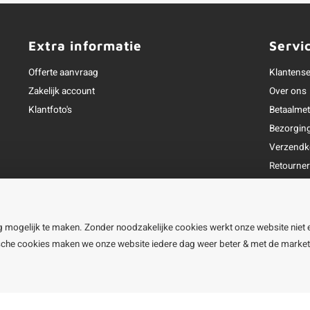
Extra informatie
Servi
Offerte aanvraag
Klantense
Zakelijk account
Over ons
Klantfoto's
Betaalme
Bezorgin
Verzendk
Retourne
Garantie
Klachtena
Openingst
g mogelijk te maken. Zonder noodzakelijke cookies werkt onze website niet 
ische cookies maken we onze website iedere dag weer beter & met de marke
line BV