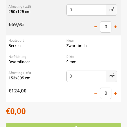
2
m
250x125 cm
€69,95
Berken
Zwart bruin
Dwarsfineer
9 mm
2
m
153x305 cm
€124,00
€0,00