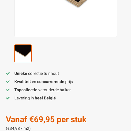
enen
felpoten
V
O
A
Z
P
H
utcomposiet
H
A
V
aatmateriaal
H
H
H
Unieke
collectie tuinhout
Kwaliteit
en
concurrerende
prijs
Topcollectie
verouderde balken
Levering in
heel België
Vanaf
€69,95
per stuk
(€34,98 / m2)