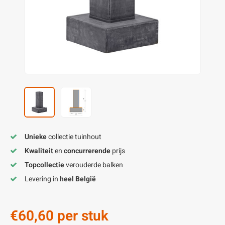
enen
felpoten
V
O
A
Z
P
H
utcomposiet
H
A
V
aatmateriaal
H
H
H
Unieke
collectie tuinhout
Kwaliteit
en
concurrerende
prijs
Topcollectie
verouderde balken
Levering in
heel België
€60,60
per stuk