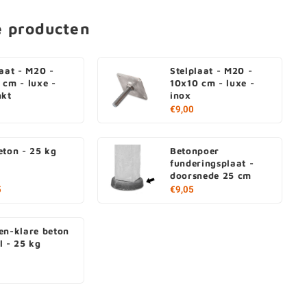
e producten
laat - M20 -
Stelplaat - M20 -
 cm - luxe -
10x10 cm - luxe -
nkt
inox
€9,00
eton - 25 kg
Betonpoer
funderingsplaat -
doorsnede 25 cm
5
€9,05
en-klare beton
l - 25 kg