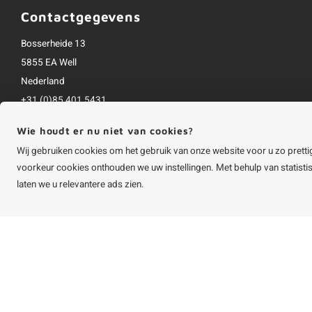
Contactgegevens
Bosserheide 13
5855 EA Well
Nederland
+31 (0)85 401 5431
info@houtvakman.be
Wie houdt er nu niet van cookies?
Alle bedragen zijn incl. btw
Wij gebruiken cookies om het gebruik van onze website voor u zo pretti
voorkeur cookies onthouden we uw instellingen. Met behulp van statist
laten we u relevantere ads zien.
©
Copyright
2026 HOUTvakman.be | HOUTvakman.be is onderdeel van
Roca On