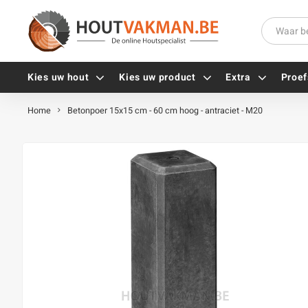
Kies uw hout
Kies uw product
Extra
Proef
Home
Betonpoer 15x15 cm - 60 cm hoog - antraciet - M20
Universele houtschroeven
Balkdragers
Tellerkopschroeven
Paalhouders
Gevelschroeven
Stelplaten
Vlonderschroeven
Hoekankers
Inox schroeven
Terrasdragers
Verzinkte schroeven
B-fix
Zwarte schroeven
PuraFix
Verbindingsstukken
Alle vijzen
Houten pennen