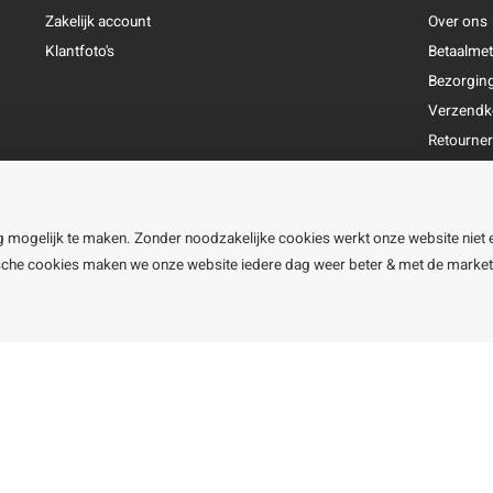
Zakelijk account
Over ons
Klantfoto's
Betaalme
Bezorgin
Verzendk
Retourne
Garantie
Klachtena
Openingst
g mogelijk te maken. Zonder noodzakelijke cookies werkt onze website niet 
ische cookies maken we onze website iedere dag weer beter & met de marke
line BV