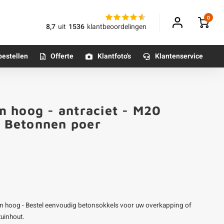
0
8,7
uit
1536
klantbeoordelingen
bestellen
Offerte
Klantfoto's
Klantenservice
Betonpoeren
 hoog - antraciet - M20
n
Betonmortels
/ Betonnen poer
or binnen
Tafelpoten - metaal
Tafel onderstel - metaal
m hoog - Bestel eenvoudig betonsokkels voor uw overkapping of
Alle poten & onderstellen
tuinhout.