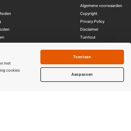
Algemene voorwaarden
thoden
Copyright
g
Privacy Policy
osten
Disclaimer
ren
Tuinhout
Linkpartners
fhandeling
Toestaan
ijden & contact
en met
ting cookies
Aanpassen