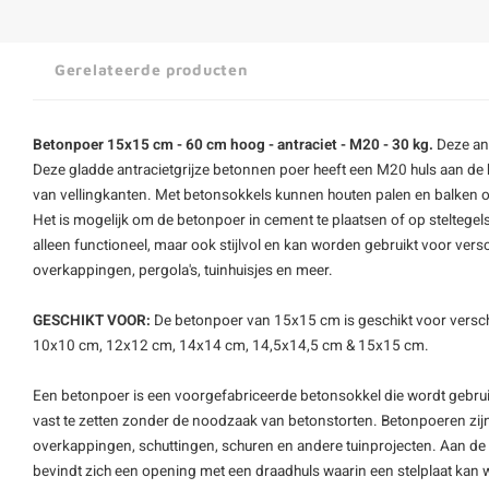
Gerelateerde producten
Betonpoer 15x15 cm - 60 cm hoog - antraciet - M20 - 30 kg.
Deze an
Deze gladde antracietgrijze betonnen poer heeft een M20 huls aan d
van vellingkanten. Met betonsokkels kunnen houten palen en balken 
Het is mogelijk om de betonpoer in cement te plaatsen of op steltegels
alleen functioneel, maar ook stijlvol en kan worden gebruikt voor ver
overkappingen, pergola's, tuinhuisjes en meer.
GESCHIKT VOOR:
De betonpoer van 15x15 cm is geschikt voor versc
10x10 cm, 12x12 cm, 14x14 cm, 14,5x14,5 cm & 15x15 cm.
Een betonpoer is een voorgefabriceerde betonsokkel die wordt gebru
vast te zetten zonder de noodzaak van betonstorten. Betonpoeren zijn
overkappingen, schuttingen, schuren en andere tuinprojecten. Aan d
bevindt zich een opening met een draadhuls waarin een
stelplaat
kan w