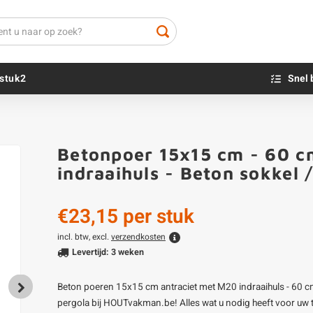
stuk2
Snel 
Beton sokkels
Beits
Betonpoer 15x15 cm - 60 cm
Blauwsteen sokkels
Olie - voor buite
Klantfoto
indraaihuls - Beton sokkel 
Impregneer
Teer
€23,15
per stuk
Olie en lak - vo
Oxaalzuur
incl. btw, excl.
verzendkosten
Levertijd: 3 weken
Houtvuller
Beton poeren 15x15 cm antraciet met M20 indraaihuls - 60 c
pergola bij HOUTvakman.be! Alles wat u nodig heeft voor uw 