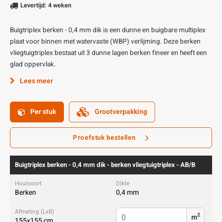
Levertijd: 4 weken
Buigtriplex berken - 0,4 mm dik is een dunne en buigbare multiplex
plaat voor binnen met watervaste (WBP) verlijming. Deze berken
vliegtuigtriplex bestaat uit 3 dunne lagen berken fineer en heeft een
glad oppervlak.
Lees meer
Per stuk
Grootverpakking
Proefstuk bestellen
Buigtriplex berken - 0,4 mm dik - berken vliegtuigtriplex - AB/B
Berken
0,4 mm
2
m
155x155 cm