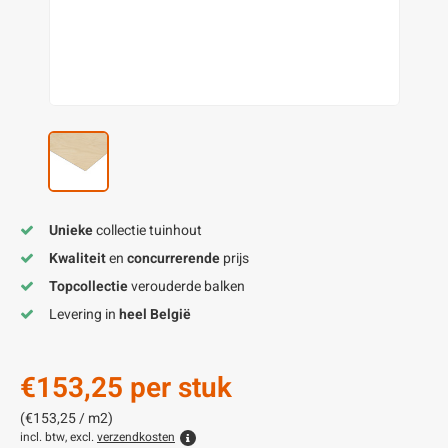
enen
felpoten
V
O
A
Z
P
H
utcomposiet
H
A
V
aatmateriaal
H
H
H
Unieke
collectie tuinhout
Kwaliteit
en
concurrerende
prijs
Topcollectie
verouderde balken
Levering in
heel België
€153,25
per stuk
(€153,25 / m2)
incl. btw, excl.
verzendkosten