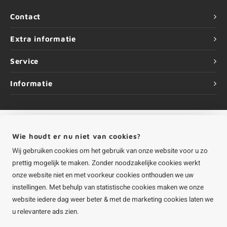
Contact
Extra informatie
Service
Informatie
Wie houdt er nu niet van cookies?
©
Copyright
2026 HOUTvakman.be | HOUTvakman.be is onderdeel van
Roca
Online BV
Wij gebruiken cookies om het gebruik van onze website voor u zo
prettig mogelijk te maken. Zonder noodzakelijke cookies werkt
onze website niet en met voorkeur cookies onthouden we uw
instellingen. Met behulp van statistische cookies maken we onze
website iedere dag weer beter & met de marketing cookies laten we
u relevantere ads zien.