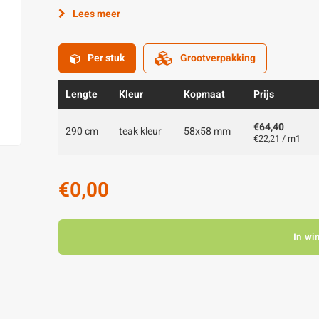
Lees meer
Per stuk
Grootverpakking
Lengte
Kleur
Kopmaat
Prijs
€64,40
290 cm
teak kleur
58x58 mm
€22,21 / m1
€0,00
In wi