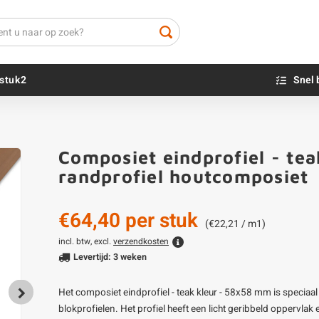
stuk2
Snel 
Beton sokkels
Beits
Composiet eindprofiel - te
Blauwsteen sokkels
Olie - voor buite
randprofiel houtcomposiet
Impregneer
Teer
€64,40
per stuk
Olie en lak - vo
(€22,21 / m1)
Oxaalzuur
incl. btw, excl.
verzendkosten
Levertijd: 3 weken
Houtvuller
Het composiet eindprofiel - teak kleur - 58x58 mm is speciaal
blokprofielen. Het profiel heeft een licht geribbeld oppervlak e