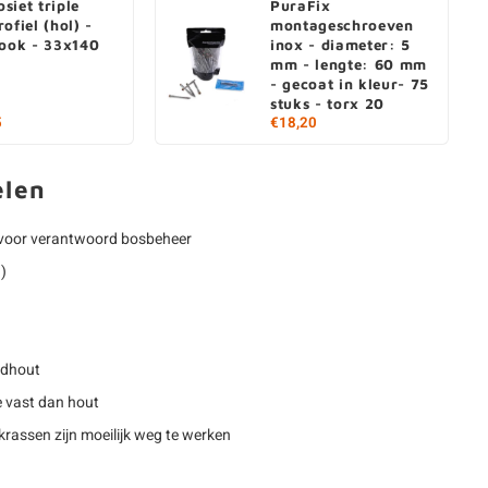
siet triple
PuraFix
ofiel (hol) -
montageschroeven
look - 33x140
inox - diameter: 5
mm - lengte: 60 mm
- gecoat in kleur- 75
stuks - torx 20
5
€18,20
elen
voor verantwoord bosbeheer
1)
rdhout
 vast dan hout
rassen zijn moeilijk weg te werken