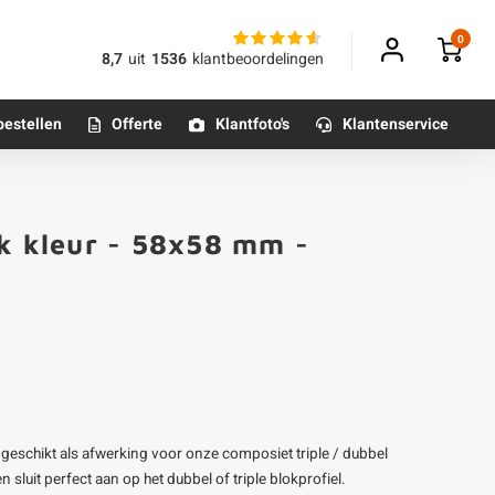
0
8,7
uit
1536
klantbeoordelingen
bestellen
Offerte
Klantfoto's
Klantenservice
Betonpoeren
ak kleur - 58x58 mm -
n
Betonmortels
or binnen
Tafelpoten - metaal
Tafel onderstel - metaal
 geschikt als afwerking voor onze composiet triple / dubbel
Alle poten & onderstellen
n sluit perfect aan op het dubbel of triple blokprofiel.