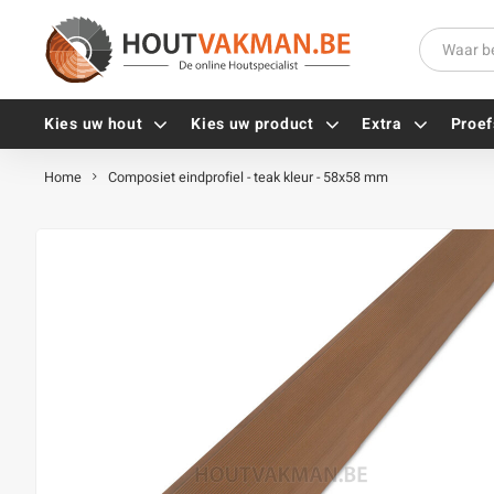
Kies uw hout
Kies uw product
Extra
Proef
Home
Composiet eindprofiel - teak kleur - 58x58 mm
Universele houtschroeven
Balkdragers
Tellerkopschroeven
Paalhouders
Gevelschroeven
Stelplaten
Vlonderschroeven
Hoekankers
Inox schroeven
Terrasdragers
Verzinkte schroeven
B-fix
Zwarte schroeven
PuraFix
Verbindingsstukken
Alle vijzen
Houten pennen