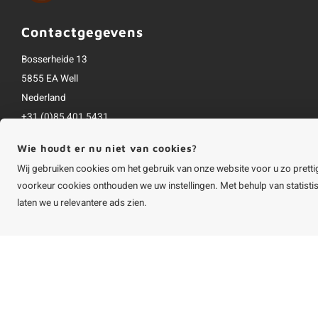
Contactgegevens
Bosserheide 13
5855 EA Well
Nederland
+31 (0)85 401 5431
info@houtvakman.be
Wie houdt er nu niet van cookies?
Alle bedragen zijn incl. btw
Wij gebruiken cookies om het gebruik van onze website voor u zo pretti
voorkeur cookies onthouden we uw instellingen. Met behulp van statist
laten we u relevantere ads zien.
©
Copyright
2026 HOUTvakman.be | HOUTvakman.be is onderdeel van
Roca On