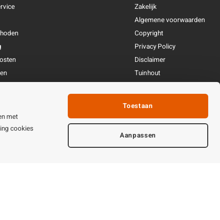
rvice
Zakelijk
Algemene voorwaarden
thoden
Copyright
g
Privacy Policy
osten
Disclaimer
ren
Tuinhout
Linkpartners
fhandeling
Toestaan
ijden & contact
en met
ting cookies
Aanpassen