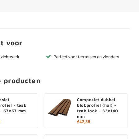
t voor
r zichtwerk
Perfect voor terrassen en vlonders
e producten
siet
Composiet dubbel
rofiel - teak
blokprofiel (hol) -
 - 67x67 mm
teak look - 33x140
mm
0
€42,35