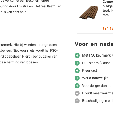
 afgewerkt met een beschermende
Compo
uring door UV-stralen. Het resultaat? Een
blokpr
teak 
n is van echt hout.
mm
€34,4
Voor en nad
keurmerk. Hierbij worden strenge eisen
beheer. Niet voor niets wordt het FSC-
Met FSC keurmerk, 
rd bosbeheer. Hierbij bent u zeker van
de bescherming van bossen.
Duurzaam (klasse 
Kleurvast
Werkt nauwelijks
Voordeliger dan ha
Houdt meer warmte
Beschadigingen en k