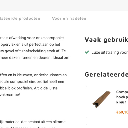
lateerde producten
Voor en nadelen
ikt als afwerking voor onze composiet
Vaak gebruik
oppervlak en sluit perfect aan op het
uw gevel of tuinafscheiding strak af. Ze
Luxe uitstraling voo
r meer daken, ramen en deuren. Ideaal om
Gerelateerd
fen en is kleurvast, onderhoudsarm en
eciale composiet eindprofiel heeft een
bel blok profielen. Altijd de juiste
Compo
vakman.be!
hoekp
kleur
€69,1
k materiaal dat bestaat uit een slimme