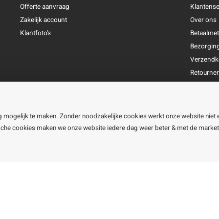
Offerte aanvraag
Klantense
Zakelijk account
Over ons
Klantfoto's
Betaalme
Bezorgin
Verzendk
Retourne
Garantie
Klachtena
Openingst
g mogelijk te maken. Zonder noodzakelijke cookies werkt onze website niet 
ische cookies maken we onze website iedere dag weer beter & met de marke
line BV