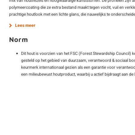
mix van houtvezels en hoogwaardige kunststoffen. De profielen zijn
polymeercoating die ze extra bestand maakt tegen vocht, vuil en verkle
prachtige houtlook met een lichte glans, die nauwelijks te onderscheide
Lees meer
Norm
Dit hout is voorzien van het FSC (Forest Stewardship Council) 
gesteld op het gebied van duurzaam, verantwoord & sociaal bos
keurmerk internationaal gezien als een garantie voor verantwoo
een milieubewust houtproduct, waarbij u actief bijdraagt aan 