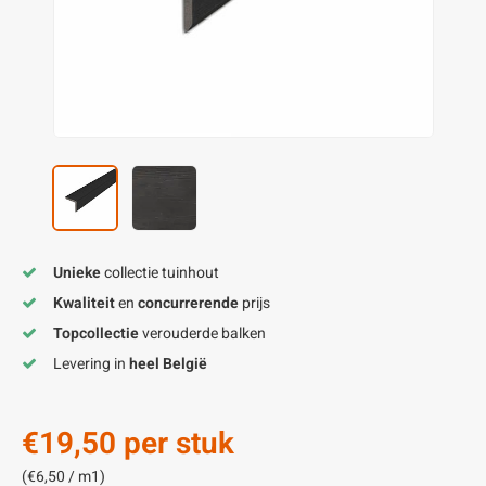
enen
felpoten
V
O
A
Z
P
H
utcomposiet
H
A
V
aatmateriaal
H
H
H
Unieke
collectie tuinhout
Kwaliteit
en
concurrerende
prijs
Topcollectie
verouderde balken
Levering in
heel België
€19,50
per stuk
(€6,50 / m1)