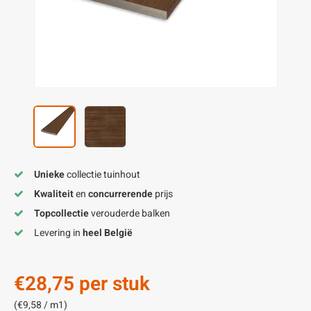
enen
felpoten
V
O
A
Z
P
H
utcomposiet
H
A
V
aatmateriaal
H
H
H
Unieke
collectie tuinhout
Kwaliteit
en
concurrerende
prijs
Topcollectie
verouderde balken
Levering in
heel België
€28,75
per stuk
(€9,58 / m1)