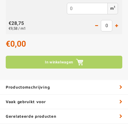
1
m
€28,75
€9,58 / m1
€0,00
In winkelwagen
Productomschrijving
Vaak gebruikt voor
Gerelateerde producten