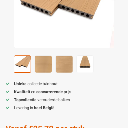
enen
felpoten
V
O
A
Z
P
H
utcomposiet
H
A
V
aatmateriaal
H
H
H
Unieke
collectie tuinhout
Kwaliteit
en
concurrerende
prijs
Topcollectie
verouderde balken
Levering in
heel België