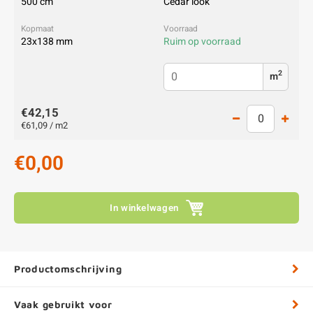
500 cm
Cedar look
23x138 mm
Ruim op voorraad
2
m
€42,15
€61,09 / m2
€0,00
In winkelwagen
Productomschrijving
Vaak gebruikt voor