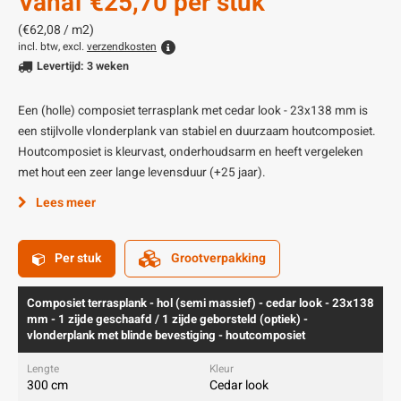
Vanaf
€25,70
per stuk
(€62,08 / m2)
incl. btw, excl.
verzendkosten
Levertijd: 3 weken
Een (holle) composiet terrasplank met cedar look - 23x138 mm is
een stijlvolle vlonderplank van stabiel en duurzaam houtcomposiet.
Houtcomposiet is kleurvast, onderhoudsarm en heeft vergeleken
met hout een zeer lange levensduur (+25 jaar).
Lees meer
Per stuk
Grootverpakking
Composiet terrasplank - hol (semi massief) - cedar look - 23x138
mm - 1 zijde geschaafd / 1 zijde geborsteld (optiek) -
vlonderplank met blinde bevestiging - houtcomposiet
300 cm
Cedar look