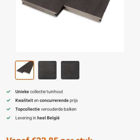
enen
felpoten
V
O
A
Z
P
H
utcomposiet
H
A
V
aatmateriaal
H
H
H
Unieke
collectie tuinhout
Kwaliteit
en
concurrerende
prijs
Topcollectie
verouderde balken
Levering in
heel België