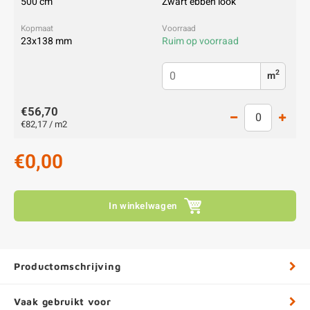
500 cm
Zwart ebben look
23x138 mm
Ruim op voorraad
2
m
€56,70
€82,17 / m2
€0,00
In winkelwagen
Productomschrijving
Vaak gebruikt voor