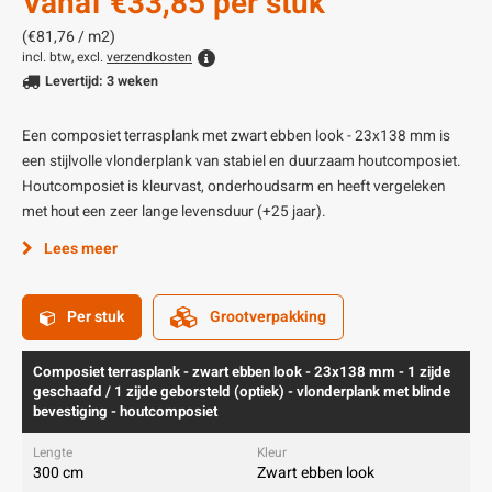
Vanaf
€33,85
per stuk
(€81,76 / m2)
incl. btw, excl.
verzendkosten
Levertijd: 3 weken
Een composiet terrasplank met zwart ebben look - 23x138 mm is
een stijlvolle vlonderplank van stabiel en duurzaam houtcomposiet.
Houtcomposiet is kleurvast, onderhoudsarm en heeft vergeleken
met hout een zeer lange levensduur (+25 jaar).
Lees meer
Per stuk
Grootverpakking
Composiet terrasplank - zwart ebben look - 23x138 mm - 1 zijde
geschaafd / 1 zijde geborsteld (optiek) - vlonderplank met blinde
bevestiging - houtcomposiet
300 cm
Zwart ebben look