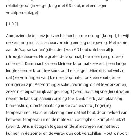
relatief groot (in vergelijking met KD hout, met een lager
enen
felpoten
V
O
A
Z
P
H
vochtpercentage).
utcomposiet
H
A
V
[HIDE]
Aangezien de buitenzijde van het hout eerder droogt (krimpt), terwijl
aatmateriaal
H
H
de kern nog nat is, is scheurvorming een logisch gevolg. Met name
aan de 'kopse kanten' (uiteinden) van AD hout ontstaan altijd
H
(droog)scheuren. Hoe groter de kopmaat, hoe meer (en grotere)
scheuren. Daarnaast zal een kleinere kopmaat - zeker bij een lange
lengte - eerder krom trekken door het drogen. Hierbij is het wel zo
dat (vervormingen van) kleinere kopmaten ook eenvoudiger te
corrigeren zijn. Vervorming & scheurvorming is niet te voorkomen,
zeker niet bij natuurlijk aangedroogd (vers) hout. Bij snel(ler) drogen
neemt de kans op scheurvorming toe. Denk hierbij aan plaatsing
binnenshuis, directe plaatsing in de zon en/of bij hoge(re)
temperaturen. Houd er rekening mee dat het hout, door invloed van
het weer, temperatuur en de mate van vochtigheid, krimpt en uitzet
(werkt). Dit is niet tegen te gaan en de afmetingen van het hout
kunnen in de zomer en de winter dan ook verschillen. Hout is nooit