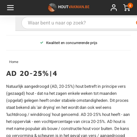
0
Hoofdmenu / Kies uw product
Hoofdmenu / Kies uw hout
Hoofdmenu / Extra
Kies uw product
Kies uw hout
Extra
Kwaliteit en concurrerende prijs
ken
uten planken
hroeven
E
D
H
T
V
G
C
M
P
B
L
R
T
P
U
B
B
B
B
T
Home
uglas
uten balken & palen
vestiging
E
D
H
T
V
G
C
T
P
B
L
R
T
P
T
P
B
O
B
T
AD 20-25%|4
rdhout
uten latten
kkels
E
D
H
T
V
G
C
B
P
B
L
R
T
A
G
S
I
A
Natuurlijk aangedroogd (AD, 20-25%) hout betreft in principe vers
(gezaagd) hout - dat na het zagen enkele weken tot maanden
ermowood
uten rabatdelen
handeling
E
D
H
T
V
G
C
U
P
B
L
R
A
V
H
T
(opgelat) gelegen heeft onder stabiele omstandigheden. Dit proces
staat bekend als 'air drying' en het wordt dan ook wel eens
coya
uten terrasplanken
ton
E
D
H
T
V
G
M
A
B
A
R
I
T
O
'luchtdroog / winddroog' hout genoemd. AD 20-25% hout heeft - aan
het oppervlak - een vochtpercentage van circa 20-25%. AD hout is
ren
uten panelen
lie en doeken
met name populair als bouw / constructie hout voor buiten. De kans
D
T
V
G
S
A
R
V
B
O
op vervorming & scheuren is in het geval van vers / aangedroogd