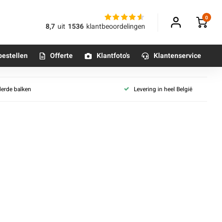
0
8,7
uit
1536
klantbeoordelingen
bestellen
Offerte
Klantfoto's
Klantenservice
derde balken
Levering in heel België
Betonpoeren
n
Betonmortels
or binnen
Tafelpoten - metaal
Tafel onderstel - metaal
Alle poten & onderstellen