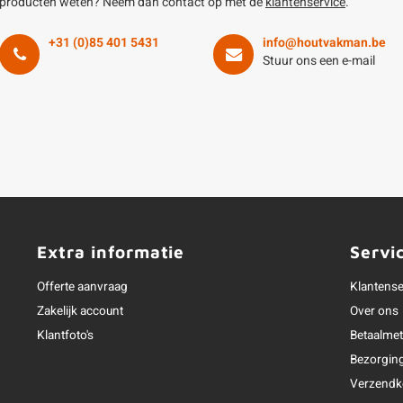
producten weten? Neem dan contact op met de
klantenservice
.
+31 (0)85 401 5431
info@houtvakman.be
Stuur ons een e-mail
Extra informatie
Servi
Offerte aanvraag
Klantense
Zakelijk account
Over ons
Klantfoto's
Betaalme
Bezorgin
Verzendk