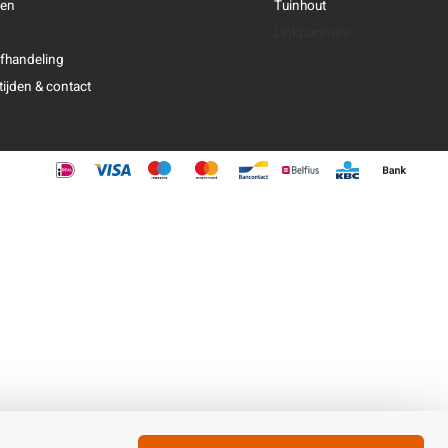
ren
Tuinhout
Linkpartners
fhandeling
ijden & contact