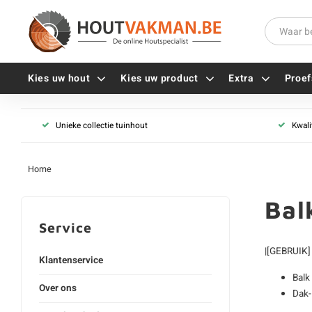
Kies uw hout
Kies uw product
Extra
Proef
Unieke collectie tuinhout
Kwali
Universele houtschroeven
Balkdragers
Tellerkopschroeven
Paalhouders
Home
Gevelschroeven
Stelplaten
Vlonderschroeven
Hoekankers
Bal
Inox schroeven
Terrasdragers
Service
Verzinkte schroeven
B-fix
|[GEBRUIK]
Zwarte schroeven
PuraFix
Klantenservice
Verbindingsstukken
Balk
Over ons
Alle vijzen
Houten pennen
Dak-