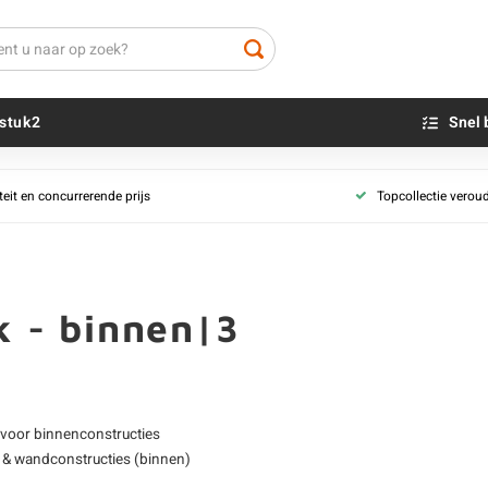
stuk2
Snel 
teit en concurrerende prijs
Topcollectie verou
Beton sokkels
Beits
Blauwsteen sokkels
Olie - voor buite
Impregneer
Teer
k - binnen|3
Olie en lak - vo
Oxaalzuur
Houtvuller
 voor binnenconstructies
 & wandconstructies (binnen)