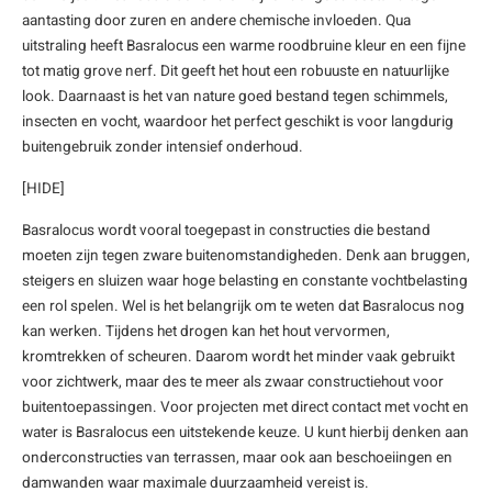
aantasting door zuren en andere chemische invloeden. Qua
enen
felpoten
V
O
A
Z
P
H
uitstraling heeft Basralocus een warme roodbruine kleur en een fijne
tot matig grove nerf. Dit geeft het hout een robuuste en natuurlijke
utcomposiet
H
A
V
look. Daarnaast is het van nature goed bestand tegen schimmels,
insecten en vocht, waardoor het perfect geschikt is voor langdurig
aatmateriaal
H
H
buitengebruik zonder intensief onderhoud.
[HIDE]
H
Basralocus wordt vooral toegepast in constructies die bestand
moeten zijn tegen zware buitenomstandigheden. Denk aan bruggen,
steigers en sluizen waar hoge belasting en constante vochtbelasting
een rol spelen. Wel is het belangrijk om te weten dat Basralocus nog
kan werken. Tijdens het drogen kan het hout vervormen,
kromtrekken of scheuren. Daarom wordt het minder vaak gebruikt
voor zichtwerk, maar des te meer als zwaar constructiehout voor
buitentoepassingen. Voor projecten met direct contact met vocht en
water is Basralocus een uitstekende keuze. U kunt hierbij denken aan
onderconstructies van terrassen, maar ook aan beschoeiingen en
damwanden waar maximale duurzaamheid vereist is.