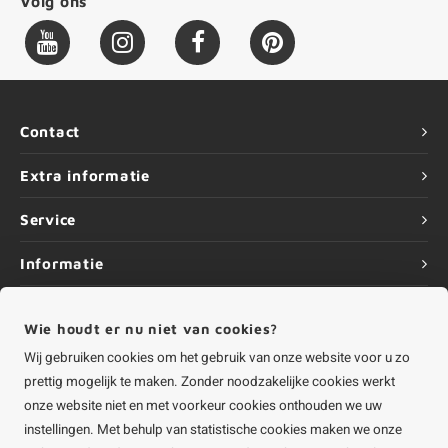
Volg ons
Contact
Extra informatie
Service
Informatie
Wie houdt er nu niet van cookies?
Wij gebruiken cookies om het gebruik van onze website voor u zo
©
Copyright
2026 HOUTvakman.be | HOUTvakman.be is onderdeel van
Roca
prettig mogelijk te maken. Zonder noodzakelijke cookies werkt
Online BV
onze website niet en met voorkeur cookies onthouden we uw
instellingen. Met behulp van statistische cookies maken we onze