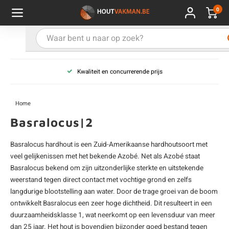
0
Hoofdmenu / Kies uw product
Hoofdmenu / Kies uw hout
Hoofdmenu / Extra
Kies uw product
Kies uw hout
Extra
Kwaliteit en concurrerende prijs
ken
uten planken
hroeven
E
D
H
T
V
G
C
M
P
B
L
R
T
P
U
B
B
B
B
T
Home
uglas
uten balken & palen
vestiging
E
D
H
T
V
G
C
T
P
B
L
R
T
P
T
P
B
O
B
T
Basralocus|2
rdhout
uten latten
kkels
E
D
H
T
V
G
C
B
P
B
L
R
T
A
G
S
I
A
Basralocus hardhout is een Zuid-Amerikaanse hardhoutsoort met
veel gelijkenissen met het bekende
Azobé
. Net als Azobé staat
ermowood
uten rabatdelen
handeling
E
D
H
T
V
G
C
U
P
B
L
R
A
V
H
T
Basralocus bekend om zijn uitzonderlijke sterkte en uitstekende
weerstand tegen direct contact met vochtige grond en zelfs
coya
uten terrasplanken
ton
E
D
H
T
V
G
M
A
B
A
R
I
T
O
langdurige blootstelling aan water. Door de trage groei van de boom
ontwikkelt Basralocus een zeer hoge dichtheid. Dit resulteert in een
ren
uten panelen
lie en doeken
duurzaamheidsklasse 1, wat neerkomt op een levensduur van meer
D
T
V
G
S
A
R
V
B
O
dan 25 jaar. Het hout is bovendien bijzonder goed bestand tegen