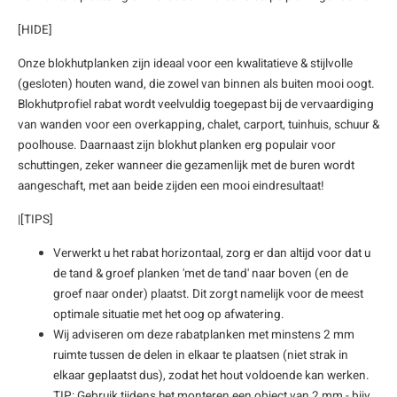
enen
felpoten
V
O
A
Z
P
H
[HIDE]
Onze blokhutplanken zijn ideaal voor een kwalitatieve & stijlvolle
utcomposiet
H
A
V
(gesloten) houten wand, die zowel van binnen als buiten mooi oogt.
Blokhutprofiel rabat wordt veelvuldig toegepast bij de vervaardiging
aatmateriaal
H
H
van wanden voor een overkapping, chalet, carport, tuinhuis, schuur &
poolhouse. Daarnaast zijn blokhut planken erg populair voor
H
schuttingen, zeker wanneer die gezamenlijk met de buren wordt
aangeschaft, met aan beide zijden een mooi eindresultaat!
|[TIPS]
Verwerkt u het rabat horizontaal, zorg er dan altijd voor dat u
de tand & groef planken 'met de tand' naar boven (en de
groef naar onder) plaatst. Dit zorgt namelijk voor de meest
optimale situatie met het oog op afwatering.
Wij adviseren om deze rabatplanken met minstens 2 mm
ruimte tussen de delen in elkaar te plaatsen (niet strak in
elkaar geplaatst dus), zodat het hout voldoende kan werken.
TIP: Gebruik tijdens het monteren een object van 2 mm - bijv.