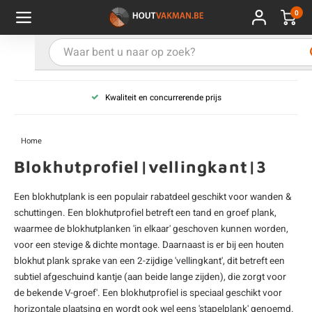
0
Hoofdmenu / Kies uw product
Hoofdmenu / Kies uw hout
Hoofdmenu / Extra
Kies uw product
Kies uw hout
Extra
Kwaliteit en concurrerende prijs
ken
uten planken
hroeven
E
D
H
T
V
G
C
M
P
B
L
R
T
P
U
B
B
B
B
T
Home
uglas
uten balken & palen
vestiging
E
D
H
T
V
G
C
T
P
B
L
R
T
P
T
P
B
O
B
T
Blokhutprofiel|vellingkant|3
rdhout
uten latten
kkels
E
D
H
T
V
G
C
B
P
B
L
R
T
A
G
S
I
A
Een blokhutplank is een populair rabatdeel geschikt voor wanden &
schuttingen. Een blokhutprofiel betreft een tand en groef plank,
ermowood
uten rabatdelen
handeling
E
D
H
T
V
G
C
U
P
B
L
R
A
V
H
T
waarmee de blokhutplanken 'in elkaar' geschoven kunnen worden,
voor een stevige & dichte montage. Daarnaast is er bij een houten
coya
uten terrasplanken
ton
E
D
H
T
V
G
M
A
B
A
R
I
T
O
blokhut plank sprake van een 2-zijdige 'vellingkant', dit betreft een
subtiel afgeschuind kantje (aan beide lange zijden), die zorgt voor
ren
uten panelen
lie en doeken
de bekende V-groef'. Een blokhutprofiel is speciaal geschikt voor
D
T
V
G
S
A
R
V
B
O
horizontale plaatsing en wordt ook wel eens 'stapelplank' genoemd.