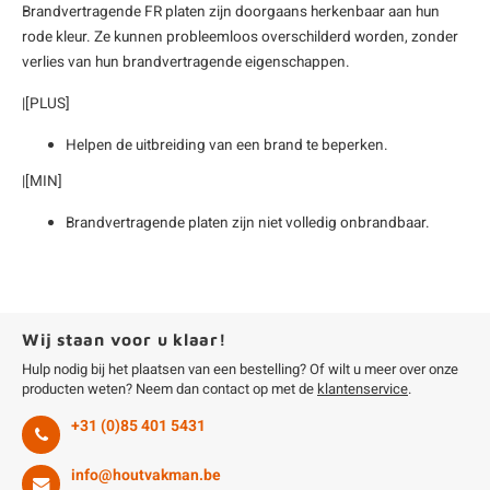
Brandvertragende FR platen zijn doorgaans herkenbaar aan hun
enen
felpoten
V
O
A
Z
P
H
rode kleur. Ze kunnen probleemloos overschilderd worden, zonder
verlies van hun brandvertragende eigenschappen.
utcomposiet
H
A
V
|[PLUS]
aatmateriaal
H
H
Helpen de uitbreiding van een brand te beperken.
|[MIN]
H
Brandvertragende platen zijn niet volledig onbrandbaar.
Wij staan voor u klaar!
Hulp nodig bij het plaatsen van een bestelling? Of wilt u meer over onze
producten weten? Neem dan contact op met de
klantenservice
.
+31 (0)85 401 5431
info@houtvakman.be