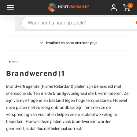
0
Hoofdmenu / Kies uw product
Hoofdmenu / Kies uw hout
Hoofdmenu / Extra
Kies uw product
Kies uw hout
Extra
Kwaliteit en concurrerende prijs
ken
uten planken
hroeven
E
D
H
T
V
G
C
M
P
B
L
R
T
P
U
B
B
B
B
T
Home
uglas
uten balken & palen
vestiging
E
D
H
T
V
G
C
T
P
B
L
R
T
P
T
P
B
O
B
T
Brandwerend|1
rdhout
uten latten
kkels
E
D
H
T
V
G
C
B
P
B
L
R
T
A
G
S
I
A
Brandvertragende (Flame Retardant) platen zijn behandeld met
chemische stoffen die de brandgevoeligheid sterk verminderen. Ze
ermowood
uten rabatdelen
handeling
E
D
H
T
V
G
C
U
P
B
L
R
A
V
H
T
zijn vlamvertragend en bestand tegen hoge temperaturen. Hoewel
deze platen niet volledig onbrandbaar zijn, remmen ze de
coya
uten terrasplanken
ton
E
D
H
T
V
G
M
A
B
A
R
I
T
O
verspreiding van vuur af en helpen ze de rookontwikkeling te
beperken. Hoewel deze platen vaak brandwerend worden
ren
uten panelen
lie en doeken
genoemd, is dat dus net helemaal correct.
D
T
V
G
S
A
R
V
B
O