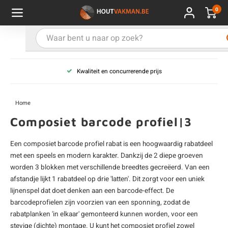
0
Hoofdmenu / Kies uw product
Hoofdmenu / Kies uw hout
Hoofdmenu / Extra
Kies uw product
Kies uw hout
Extra
Kwaliteit en concurrerende prijs
ken
uten planken
hroeven
E
D
H
T
V
G
C
M
P
B
L
R
T
P
U
B
B
B
B
T
Home
uglas
uten balken & palen
vestiging
E
D
H
T
V
G
C
T
P
B
L
R
T
P
T
P
B
O
B
T
Composiet barcode profiel|3
rdhout
uten latten
kkels
E
D
H
T
V
G
C
B
P
B
L
R
T
A
G
S
I
A
Een composiet barcode profiel rabat is een hoogwaardig rabatdeel
met een speels en modern karakter. Dankzij de 2 diepe groeven
ermowood
uten rabatdelen
handeling
E
D
H
T
V
G
C
U
P
B
L
R
A
V
H
T
worden 3 blokken met verschillende breedtes gecreëerd. Van een
afstandje lijkt 1 rabatdeel op drie 'latten'. Dit zorgt voor een uniek
coya
uten terrasplanken
ton
E
D
H
T
V
G
M
A
B
A
R
I
T
O
lijnenspel dat doet denken aan een barcode-effect. De
barcodeprofielen zijn voorzien van een sponning, zodat de
ren
uten panelen
lie en doeken
rabatplanken 'in elkaar' gemonteerd kunnen worden, voor een
D
T
V
G
S
A
R
V
B
O
stevige (dichte) montage. U kunt het composiet profiel zowel