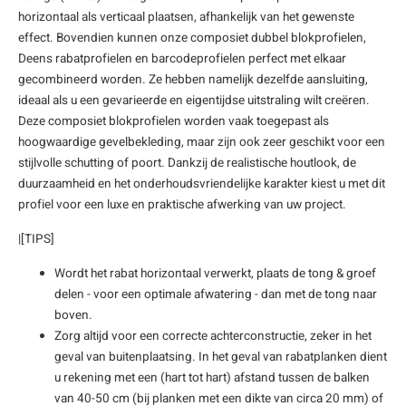
horizontaal als verticaal plaatsen, afhankelijk van het gewenste
enen
felpoten
V
O
A
Z
P
H
effect. Bovendien kunnen onze composiet dubbel blokprofielen,
Deens rabatprofielen en barcodeprofielen perfect met elkaar
utcomposiet
H
A
V
gecombineerd worden. Ze hebben namelijk dezelfde aansluiting,
ideaal als u een gevarieerde en eigentijdse uitstraling wilt creëren.
aatmateriaal
H
H
Deze composiet blokprofielen worden vaak toegepast als
hoogwaardige gevelbekleding, maar zijn ook zeer geschikt voor een
H
stijlvolle schutting of poort. Dankzij de realistische houtlook, de
duurzaamheid en het onderhoudsvriendelijke karakter kiest u met dit
profiel voor een luxe en praktische afwerking van uw project.
|[TIPS]
Wordt het rabat horizontaal verwerkt, plaats de tong & groef
delen - voor een optimale afwatering - dan met de tong naar
boven.
Zorg altijd voor een correcte achterconstructie, zeker in het
geval van buitenplaatsing. In het geval van rabatplanken dient
u rekening met een (hart tot hart) afstand tussen de balken
van 40-50 cm (bij planken met een dikte van circa 20 mm) of