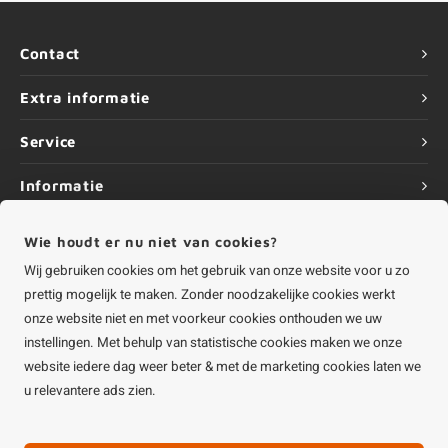
Contact
Extra informatie
Service
Informatie
Wie houdt er nu niet van cookies?
Wij gebruiken cookies om het gebruik van onze website voor u zo
prettig mogelijk te maken. Zonder noodzakelijke cookies werkt
©
Copyright
2026 HOUTvakman.be | HOUTvakman.be is onderdeel van
Roca
Online BV
onze website niet en met voorkeur cookies onthouden we uw
instellingen. Met behulp van statistische cookies maken we onze
website iedere dag weer beter & met de marketing cookies laten we
u relevantere ads zien.