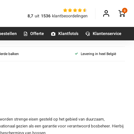
0
8,7
uit
1536
klantbeoordelingen
bestellen
Offerte
Klantfoto's
Klantenservice
derde balken
Levering in heel België
Betonpoeren
n
Betonmortels
or binnen
Tafelpoten - metaal
Tafel onderstel - metaal
j worden strenge eisen gesteld op het gebied van duurzaam,
ationaal gezien als een garantie voor verantwoord bosbeheer. Hierbij
Alle poten & onderstellen
de bescherming van bossen.