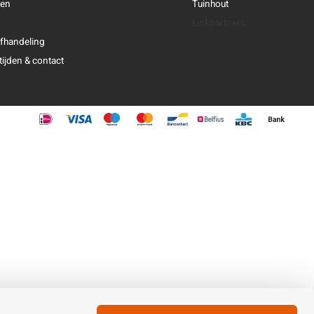
ren
Tuinhout
Linkpartners
fhandeling
ijden & contact