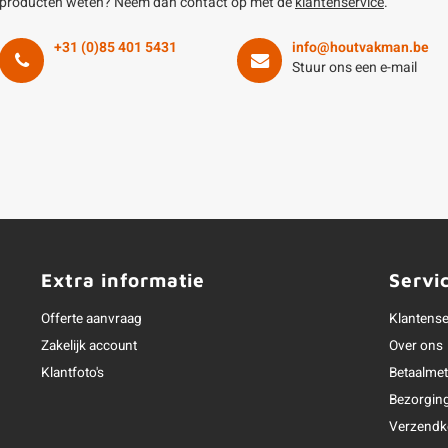
producten weten? Neem dan contact op met de
klantenservice
.
+31 (0)85 401 5431
info@houtvakman.be
Stuur ons een e-mail
Extra informatie
Servi
Offerte aanvraag
Klantense
Zakelijk account
Over ons
Klantfoto's
Betaalme
Bezorgin
Verzendk