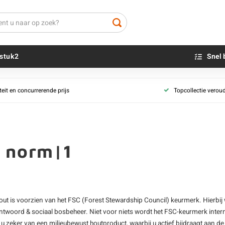
stuk2
Snel 
teit en concurrerende prijs
Topcollectie verou
Beton sokkels
Beits
Blauwsteen sokkels
Olie - voor buite
Impregneer
Teer
 norm|1
Olie en lak - vo
Oxaalzuur
Houtvuller
hout is voorzien van het FSC (Forest Stewardship Council) keurmerk. Hierbi
ntwoord & sociaal bosbeheer. Niet voor niets wordt het FSC-keurmerk intern
 u zeker van een milieubewust houtproduct, waarbij u actief bijdraagt aan 