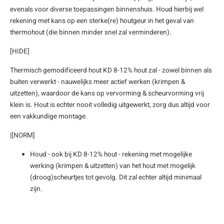
evenals voor diverse toepassingen binnenshuis. Houd hierbij wel
enen
felpoten
V
O
A
Z
P
H
rekening met kans op een sterke(re) houtgeur in het geval van
thermohout (die binnen minder snel zal verminderen).
utcomposiet
H
A
V
[HIDE]
aatmateriaal
H
H
Thermisch gemodificeerd hout KD 8-12% hout zal - zowel binnen als
buiten verwerkt - nauwelijks meer actief werken (krimpen &
H
uitzetten), waardoor de kans op vervorming & scheurvorming vrij
klein is. Hout is echter nooit volledig uitgewerkt, zorg dus altijd voor
een vakkundige montage.
|[NORM]
Houd - ook bij KD 8-12% hout - rekening met mogelijke
werking (krimpen & uitzetten) van het hout met mogelijk
(droog)scheurtjes tot gevolg. Dit zal echter altijd minimaal
zijn.