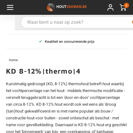
0
Hoofdmenu / Kies uw product
Hoofdmenu / Kies uw hout
Hoofdmenu / Extra
Kies uw product
Kies uw hout
Extra
Kwaliteit en concurrerende prijs
ken
uten planken
hroeven
E
D
H
T
V
G
C
M
P
B
L
R
T
P
U
B
B
B
B
T
Home
uglas
uten balken & palen
vestiging
E
D
H
T
V
G
C
T
P
B
L
R
T
P
T
P
B
O
B
T
KD 8-12%|thermo|4
rdhout
uten latten
kkels
E
D
H
T
V
G
C
B
P
B
L
R
T
A
G
S
I
A
Kunstmatig gedroogd (KD, 8-12%) thermohout betreft hout waarbij
het vochtpercentage van het hout - middels thermische modificatie -
ermowood
uten rabatdelen
handeling
E
D
H
T
V
G
C
U
P
B
L
R
A
V
H
T
versnelt teruggebracht is tot een 'door-en-door' vochtpercentage
van circa 8-12%. KD 8-12% hout wordt ook wel eens als 'droog
coya
uten terrasplanken
ton
E
D
H
T
V
G
M
A
B
A
R
I
T
O
(tuin)hout' gekwalificeerd en is met name populair als bouw /
constructie hout voor buiten - zowel onbeschut als beschut - met
ren
uten panelen
lie en doeken
name voor gevelbekleding. Daarnaast is KD 8-12% hout erg geschikt
D
T
V
G
S
A
R
V
B
O
voor het 'binnenwerk' van bijv. een overkapping, of tuinhuisje,