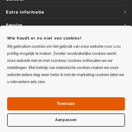
Extra informatie
Service
Wie houdt er nu niet van cookies?
Informatie
Wij gebruiken cookies om het gebruik van onze website voor u zo
prettig mogelijk te maken. Zonder noodzakelijke cookies werkt
onze website niet en met voorkeur cookies onthouden we uw
instellingen. Met behulp van statistische cookies maken we onze
©
Copyright
2026 HOUTvakman.be | HOUTvakman.be is onderdeel van
Roca
website iedere dag weer beter & met de marketing cookies laten we
Online BV
u relevantere ads zien.
Toestaan
Aanpassen