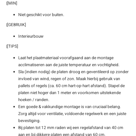
|[MIN]
enen
felpoten
V
O
A
Z
P
H
Niet geschikt voor buiten.
utcomposiet
H
A
V
|[GEBRUIK]
Interieurbouw
aatmateriaal
H
H
|[TIPS]
H
Laat het plaatmateriaal voorafgaand aan de montage
acclimatiseren aan de juiste temperatuur en vochtigheid.
Sla (indien nodig) de platen droog en geventileerd op zonder
invloed van wind, regen of zon. Maak hierbij gebruik van
pallets of regels (ca. 60 cm hart-op-hart afstand). Stapel de
platen niet hoger dan 1 meter en voorkomen uitstekende
hoeken / randen.
Een goede & vakkundige montage is van cruciaal belang.
Zorg altijd voor ventilatie, voldoende regelwerk en een juiste
bevestiging.
Bij platen tot 12 mm raden wij een regelafstand van 40 cm
aan en bij dikkere platen een afstand van 60 cm.