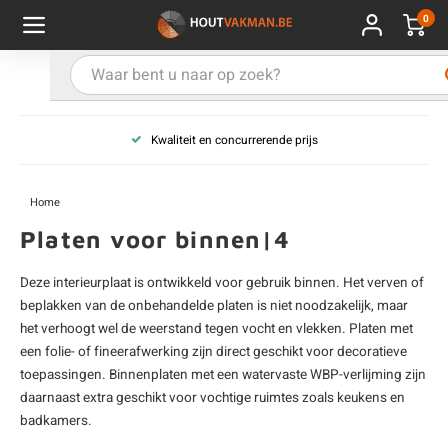
0
Hoofdmenu / Kies uw product
Hoofdmenu / Kies uw hout
Hoofdmenu / Extra
Kies uw product
Kies uw hout
Extra
Kwaliteit en concurrerende prijs
ken
uten planken
hroeven
E
D
H
T
V
G
C
M
P
B
L
R
T
P
U
B
B
B
B
T
Home
uglas
uten balken & palen
vestiging
E
D
H
T
V
G
C
T
P
B
L
R
T
P
T
P
B
O
B
T
Platen voor binnen|4
rdhout
uten latten
kkels
E
D
H
T
V
G
C
B
P
B
L
R
T
A
G
S
I
A
Deze interieurplaat is ontwikkeld voor gebruik binnen. Het verven of
beplakken van de onbehandelde platen is niet noodzakelijk, maar
ermowood
uten rabatdelen
handeling
E
D
H
T
V
G
C
U
P
B
L
R
A
V
H
T
het verhoogt wel de weerstand tegen vocht en vlekken. Platen met
een folie- of fineerafwerking zijn direct geschikt voor decoratieve
coya
uten terrasplanken
ton
E
D
H
T
V
G
M
A
B
A
R
I
T
O
toepassingen. Binnenplaten met een watervaste WBP-verlijming zijn
daarnaast extra geschikt voor vochtige ruimtes zoals keukens en
ren
uten panelen
lie en doeken
badkamers.
D
T
V
G
S
A
R
V
B
O