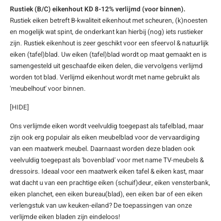
Rustiek (B/C) eikenhout KD 8-12% verlijmd (voor binnen).
enen
felpoten
V
O
A
Z
P
H
Rustiek eiken betreft B-kwaliteit eikenhout met scheuren, (k)noesten
en mogelijk wat spint, de onderkant kan hierbij (nog) iets rustieker
utcomposiet
H
A
V
zijn. Rustiek eikenhout is zeer geschikt voor een sfeervol & natuurlijk
eiken (tafel)blad. Uw eiken (tafel)blad wordt op maat gemaakt en is
aatmateriaal
H
H
samengesteld uit geschaafde eiken delen, die vervolgens verlijmd
worden tot blad. Verlijmd eikenhout wordt met name gebruikt als
H
'meubelhout' voor binnen.
[HIDE]
Ons verlijmde eiken wordt veelvuldig toegepast als tafelblad, maar
zijn ook erg populair als eiken meubelblad voor de vervaardiging
van een maatwerk meubel. Daarnaast worden deze bladen ook
veelvuldig toegepast als 'bovenblad' voor met name TV-meubels &
dressoirs. Ideaal voor een maatwerk eiken tafel & eiken kast, maar
wat dacht u van een prachtige eiken (schuif)deur, eiken vensterbank,
eiken planchet, een eiken bureau(blad), een eiken bar of een eiken
verlengstuk van uw keuken-eiland? De toepassingen van onze
verlijmde eiken bladen zijn eindeloos!