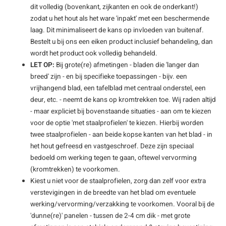
dit volledig (bovenkant, zijkanten en ook de onderkant!)
zodat u het hout als het ware 'inpakt' met een beschermende
laag. Dit minimaliseert de kans op invloeden van buitenaf.
Bestelt u bij ons een eiken product inclusief behandeling, dan
wordt het product ook volledig behandeld.
LET OP:
Bij grote(re) afmetingen - bladen die 'langer dan
breed' zijn - en bij specifieke toepassingen - bijv. een
vrijhangend blad, een tafelblad met centraal onderstel, een
deur, etc. - neemt de kans op kromtrekken toe. Wij raden altijd
- maar expliciet bij bovenstaande situaties - aan om te kiezen
voor de optie 'met staalprofielen' te kiezen. Hierbij worden
twee staalprofielen - aan beide kopse kanten van het blad - in
het hout gefreesd en vastgeschroef. Deze zijn speciaal
bedoeld om werking tegen te gaan, oftewel vervorming
(kromtrekken) te voorkomen.
Kiest u niet voor de staalprofielen, zorg dan zelf voor extra
verstevigingen in de breedte van het blad om eventuele
werking/vervorming/verzakking te voorkomen. Vooral bij de
'dunne(re)' panelen - tussen de 2-4 cm dik - met grote