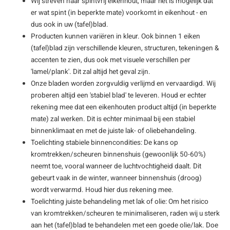
Wij streven naar spintvrij eikenhout, maar het is mogelijk dat
er wat spint (in beperkte mate) voorkomt in eikenhout - en
dus ook in uw (tafel)blad.
Producten kunnen variëren in kleur. Ook binnen 1 eiken
(tafel)blad zijn verschillende kleuren, structuren, tekeningen &
accenten te zien, dus ook met visuele verschillen per
'lamel/plank'. Dit zal altijd het geval zijn.
Onze bladen worden zorgvuldig verlijmd en vervaardigd. Wij
proberen altijd een 'stabiel blad' te leveren. Houd er echter
rekening mee dat een eikenhouten product altijd (in beperkte
mate) zal werken. Dit is echter minimaal bij een stabiel
binnenklimaat en met de juiste lak- of oliebehandeling.
Toelichting stabiele binnencondities: De kans op
kromtrekken/scheuren binnenshuis (gewoonlijk 50-60%)
neemt toe, vooral wanneer de luchtvochtigheid daalt. Dit
gebeurt vaak in de winter, wanneer binnenshuis (droog)
wordt verwarmd. Houd hier dus rekening mee.
Toelichting juiste behandeling met lak of olie: Om het risico
van kromtrekken/scheuren te minimaliseren, raden wij u sterk
aan het (tafel)blad te behandelen met een goede olie/lak. Doe