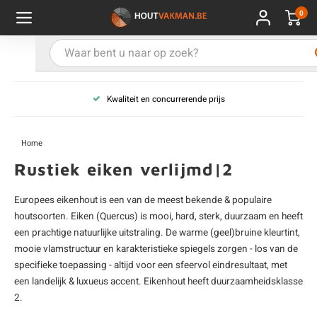
0
Hoofdmenu / Kies uw product
Hoofdmenu / Kies uw hout
Hoofdmenu / Extra
Kies uw product
Kies uw hout
Extra
Kwaliteit en concurrerende prijs
ken
uten planken
hroeven
E
D
H
T
V
G
C
M
P
B
L
R
T
P
U
B
B
B
B
T
Home
uglas
uten balken & palen
vestiging
E
D
H
T
V
G
C
T
P
B
L
R
T
P
T
P
B
O
B
T
Rustiek eiken verlijmd|2
rdhout
uten latten
kkels
E
D
H
T
V
G
C
B
P
B
L
R
T
A
G
S
I
A
Europees eikenhout is een van de meest bekende & populaire
houtsoorten. Eiken (Quercus) is mooi, hard, sterk, duurzaam en heeft
ermowood
uten rabatdelen
handeling
E
D
H
T
V
G
C
U
P
B
L
R
A
V
H
T
een prachtige natuurlijke uitstraling. De warme (geel)bruine kleurtint,
mooie vlamstructuur en karakteristieke spiegels zorgen - los van de
coya
uten terrasplanken
ton
E
D
H
T
V
G
M
A
B
A
R
I
T
O
specifieke toepassing - altijd voor een sfeervol eindresultaat, met
een landelijk & luxueus accent. Eikenhout heeft duurzaamheidsklasse
ren
uten panelen
lie en doeken
2.
D
T
V
G
S
A
R
V
B
O