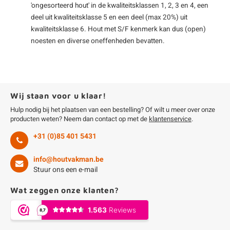
'ongesorteerd hout' in de kwaliteitsklassen 1, 2, 3 en 4, een
enen
felpoten
V
O
A
Z
P
H
deel uit kwaliteitsklasse 5 en een deel (max 20%) uit
kwaliteitsklasse 6. Hout met S/F kenmerk kan dus (open)
utcomposiet
H
A
V
noesten en diverse oneffenheden bevatten.
aatmateriaal
H
H
H
Wij staan voor u klaar!
Hulp nodig bij het plaatsen van een bestelling? Of wilt u meer over onze
producten weten? Neem dan contact op met de
klantenservice
.
+31 (0)85 401 5431
info@houtvakman.be
Stuur ons een e-mail
Wat zeggen onze klanten?