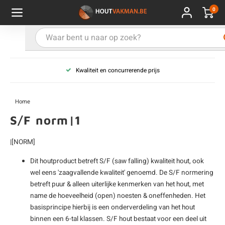
0
Hoofdmenu / Kies uw product
Hoofdmenu / Kies uw hout
Hoofdmenu / Extra
Kies uw product
Kies uw hout
Extra
Kwaliteit en concurrerende prijs
ken
uten planken
hroeven
E
D
H
T
V
G
C
M
P
B
L
R
T
P
U
B
B
B
B
T
Home
uglas
uten balken & palen
vestiging
E
D
H
T
V
G
C
T
P
B
L
R
T
P
T
P
B
O
B
T
S/F norm|1
rdhout
uten latten
kkels
E
D
H
T
V
G
C
B
P
B
L
R
T
A
G
S
I
A
|[NORM]
ermowood
uten rabatdelen
handeling
E
D
H
T
V
G
C
U
P
B
L
R
A
V
H
T
Dit houtproduct betreft S/F (saw falling) kwaliteit hout, ook
wel eens 'zaagvallende kwaliteit' genoemd. De S/F normering
betreft puur & alleen uiterlijke kenmerken van het hout, met
coya
uten terrasplanken
ton
E
D
H
T
V
G
M
A
B
A
R
I
T
O
name de hoeveelheid (open) noesten & oneffenheden. Het
basisprincipe hierbij is een onderverdeling van het hout
ren
uten panelen
lie en doeken
D
T
V
G
S
A
R
V
B
O
binnen een 6-tal klassen. S/F hout bestaat voor een deel uit