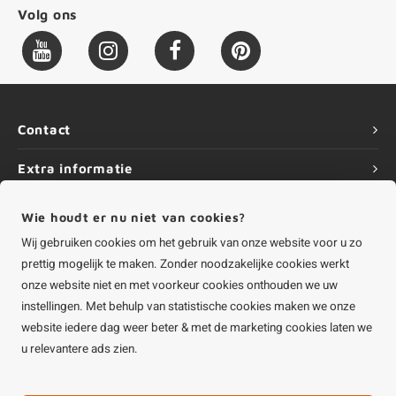
Volg ons
Contact
Extra informatie
Service
Wie houdt er nu niet van cookies?
Wij gebruiken cookies om het gebruik van onze website voor u zo
Informatie
prettig mogelijk te maken. Zonder noodzakelijke cookies werkt
onze website niet en met voorkeur cookies onthouden we uw
instellingen. Met behulp van statistische cookies maken we onze
website iedere dag weer beter & met de marketing cookies laten we
©
Copyright
2026 HOUTvakman.be | HOUTvakman.be is onderdeel van
Roca
u relevantere ads zien.
Online BV