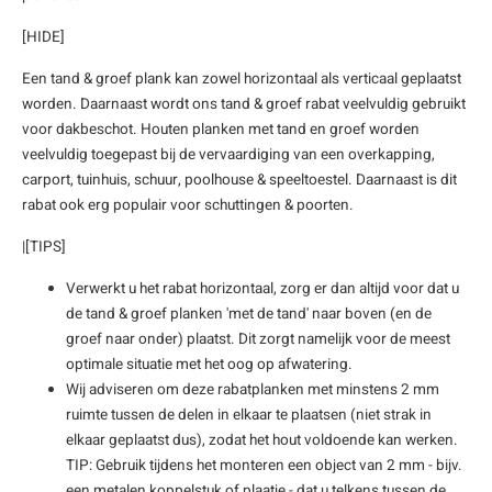
enen
felpoten
V
O
A
Z
P
H
[HIDE]
Een tand & groef plank kan zowel horizontaal als verticaal geplaatst
utcomposiet
H
A
V
worden. Daarnaast wordt ons tand & groef rabat veelvuldig gebruikt
voor dakbeschot. Houten planken met tand en groef worden
aatmateriaal
H
H
veelvuldig toegepast bij de vervaardiging van een overkapping,
carport, tuinhuis, schuur, poolhouse & speeltoestel. Daarnaast is dit
H
rabat ook erg populair voor schuttingen & poorten.
|[TIPS]
Verwerkt u het rabat horizontaal, zorg er dan altijd voor dat u
de tand & groef planken 'met de tand' naar boven (en de
groef naar onder) plaatst. Dit zorgt namelijk voor de meest
optimale situatie met het oog op afwatering.
Wij adviseren om deze rabatplanken met minstens 2 mm
ruimte tussen de delen in elkaar te plaatsen (niet strak in
elkaar geplaatst dus), zodat het hout voldoende kan werken.
TIP: Gebruik tijdens het monteren een object van 2 mm - bijv.
een metalen koppelstuk of plaatje - dat u telkens tussen de