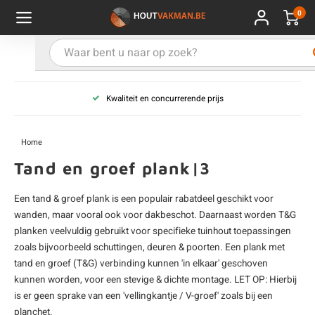
0
Hoofdmenu / Kies uw product
Hoofdmenu / Kies uw hout
Hoofdmenu / Extra
Kies uw product
Kies uw hout
Extra
Kwaliteit en concurrerende prijs
ken
uten planken
hroeven
E
D
H
T
V
G
C
M
P
B
L
R
T
P
U
B
B
B
B
T
Home
uglas
uten balken & palen
vestiging
E
D
H
T
V
G
C
T
P
B
L
R
T
P
T
P
B
O
B
T
Tand en groef plank|3
rdhout
uten latten
kkels
E
D
H
T
V
G
C
B
P
B
L
R
T
A
G
S
I
A
Een tand & groef plank is een populair rabatdeel geschikt voor
wanden, maar vooral ook voor dakbeschot. Daarnaast worden T&G
ermowood
uten rabatdelen
handeling
E
D
H
T
V
G
C
U
P
B
L
R
A
V
H
T
planken veelvuldig gebruikt voor specifieke tuinhout toepassingen
zoals bijvoorbeeld schuttingen, deuren & poorten. Een plank met
coya
uten terrasplanken
ton
E
D
H
T
V
G
M
A
B
A
R
I
T
O
tand en groef (T&G) verbinding kunnen 'in elkaar' geschoven
kunnen worden, voor een stevige & dichte montage. LET OP: Hierbij
ren
uten panelen
lie en doeken
is er geen sprake van een 'vellingkantje / V-groef' zoals bij een
D
T
V
G
S
A
R
V
B
O
planchet.