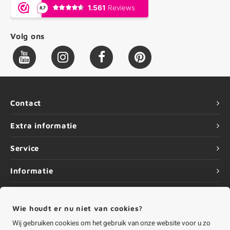
Volg ons
Contact
Extra informatie
Service
Informatie
Wie houdt er nu niet van cookies?
Wij gebruiken cookies om het gebruik van onze website voor u zo
©
Copyright
2026 HOUTvakman.be | HOUTvakman.be is onderdeel van
Roca