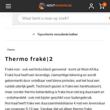
0
Hoofdmenu / Kies uw product
Hoofdmenu / Kies uw hout
Hoofdmenu / Extra
Kies uw product
Kies uw hout
Extra
Topcollectie verouderde balken
ken
uten planken
hroeven
E
D
H
T
V
G
C
M
P
B
L
R
T
P
U
B
B
B
B
T
Home
uglas
uten balken & palen
vestiging
E
D
H
T
V
G
C
T
P
B
L
R
T
P
T
P
B
O
B
T
Thermo fraké|2
rdhout
uten latten
kkels
E
D
H
T
V
G
C
B
P
B
L
R
T
A
G
S
I
A
Fraké noir - ook wel limba black genoemd - komt uit West-Afrika.
Fraké hout heeft een levendige, vlamachtige tekening en wordt
ermowood
uten rabatdelen
handeling
E
D
H
T
V
G
C
U
P
B
L
R
A
V
H
T
gekenmerkt door ontelbaar veel kleine pinholes, wat het hout een
rustiek uiterlijk geeft. Technisch gezien is frake een hardhoutsoort,
coya
uten terrasplanken
ton
E
D
H
T
V
G
M
A
B
A
R
I
T
O
maar zonder thermo behandeling is frake hout niet erg duurzaam en
- onbehandeld - ook niet bijster geschikt voor buitengebruik.
ren
uten panelen
lie en doeken
Normaal heeft frake een duurzaamheidsklasse 4 met een levensduur
D
T
V
G
S
A
R
V
B
O
van ongeveer 5-10 jaar. Vandaar dat wij alleen thermo frake