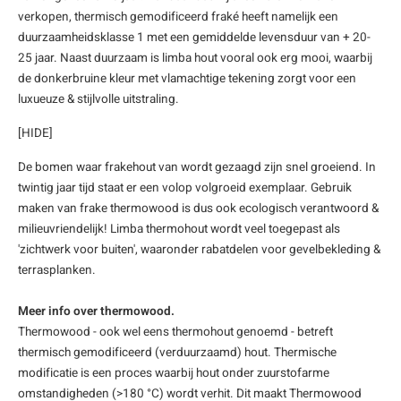
verkopen, thermisch gemodificeerd fraké heeft namelijk een
enen
felpoten
V
O
A
Z
P
H
duurzaamheidsklasse 1 met een gemiddelde levensduur van + 20-
25 jaar. Naast duurzaam is limba hout vooral ook erg mooi, waarbij
utcomposiet
H
A
V
de donkerbruine kleur met vlamachtige tekening zorgt voor een
luxueuze & stijlvolle uitstraling.
aatmateriaal
H
H
[HIDE]
H
De bomen waar frakehout van wordt gezaagd zijn snel groeiend. In
twintig jaar tijd staat er een volop volgroeid exemplaar. Gebruik
maken van frake thermowood is dus ook ecologisch verantwoord &
milieuvriendelijk! Limba thermohout wordt veel toegepast als
'zichtwerk voor buiten', waaronder rabatdelen voor gevelbekleding &
terrasplanken.
Meer info over thermowood.
Thermowood - ook wel eens thermohout genoemd - betreft
thermisch gemodificeerd (verduurzaamd) hout. Thermische
modificatie is een proces waarbij hout onder zuurstofarme
omstandigheden (>180 °C) wordt verhit. Dit maakt Thermowood