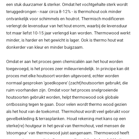
een stuk duurzamer & sterker. Omdat het vochtgehalte sterk wordt
teruggedrongen - naar circa 8-12% - is thermohout ook minder
ontvankelijk voor schimmels en houtrot. Thermisch modificeren
verlengt de levensduur van het hout enorm, waarbij de levensduur
tot maar liefst 10-15 jaar verlengd kan worden. Thermowood werkt
minder, is harder en het gewicht is lager. Ook is thermo hout wat
donkerder van kleur en minder buigzaam.
Omdat er aan het proces geen chemicaliën aan het hout worden
toegevoegd, is het proces zeer milieuvriendelijk. In principe kan dit
proces met elke houtsoort worden uitgevoerd, echter worden
normaal gesproken 'goedkopere' (zacht)houtsoorten gebruikt, die
ruim voorhanden zijn. Omdat voor het proces snelgroeiende
houtsoorten gebruikt worden, helpt thermowood ook globale
ontbossing tegen te gaan. Door velen wordt thermo wood gezien
als het hout van de toekomst. Thermohout wordt veel gebruikt voor
gevelbekleding & terrasplanken. Houd rekening met kans op een
sterke(re) houtgeur in het geval van thermohout, veel mensen de
'stoomgeur' van thermowood juist aangenaam. Thermowood heeft