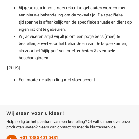
enen
felpoten
V
O
A
Z
P
H
Bij gebeitst tuinhout moet rekening gehouden worden met
een nieuwe behandeling om de zoveel tijd. De specifieke
tijdspanne is afhankelijk van de specifieke situatie en dient op
utcomposiet
H
A
V
eigen inzicht te gebeuren.
Wij adviseren altijd wij altijd om een potje beits (mee) te
aatmateriaal
H
H
bestellen, zowel voor het behandelen van de kopse kanten,
als voor het 'bijtippen' van oneffenheden & eventuele
H
beschadigingen.
|[PLUS]
Een moderne uitstraling met stoer accent
Wij staan voor u klaar!
Hulp nodig bij het plaatsen van een bestelling? Of wilt u meer over onze
producten weten? Neem dan contact op met de
klantenservice
.
+31 (0)85 401 5431