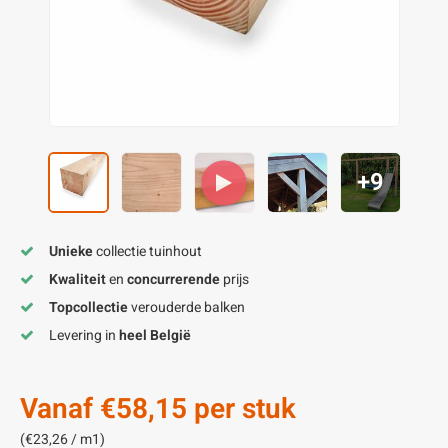
enen
felpoten
V
O
A
Z
P
H
utcomposiet
H
A
V
aatmateriaal
H
H
+9
H
Unieke
collectie tuinhout
Kwaliteit
en
concurrerende
prijs
Topcollectie
verouderde balken
Levering in
heel België
Vanaf
€58,15
per stuk
(€23,26 / m1)