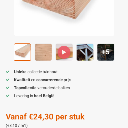
enen
felpoten
V
O
A
Z
P
H
utcomposiet
H
A
V
aatmateriaal
H
H
+5
H
Unieke
collectie tuinhout
Kwaliteit
en
concurrerende
prijs
Topcollectie
verouderde balken
Levering in
heel België
Vanaf
€24,30
per stuk
(€8,10 / m1)