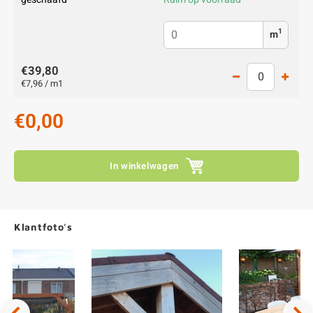
1
m
€39,80
€7,96 / m1
€0,00
In winkelwagen
Klantfoto's