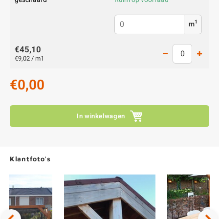
1
m
€45,10
€9,02 / m1
€0,00
In winkelwagen
Klantfoto's