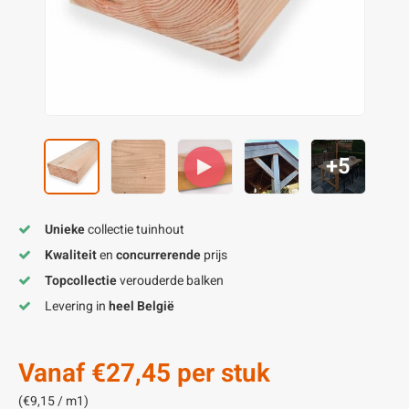
enen
felpoten
V
O
A
Z
P
H
utcomposiet
H
A
V
aatmateriaal
H
H
+5
H
Unieke
collectie tuinhout
Kwaliteit
en
concurrerende
prijs
Topcollectie
verouderde balken
Levering in
heel België
Vanaf
€27,45
per stuk
(€9,15 / m1)